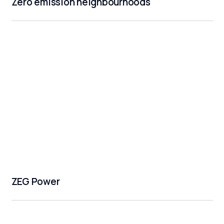
Zero emission neighbourhoods
ZEG Power