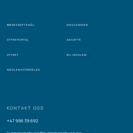
BÆREKRAFTSMÅL
MEDLEMMER
STYREPORTAL
ANSATTE
STYRET
BLI MEDLEM
MEDLEMSFORDELER
KONTAKT OSS
+47 996 39 692