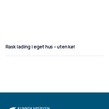
Rask lading i eget hus – uten kø!