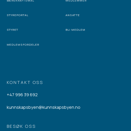
BÆREKRAFTSMÅL
MEDLEMMER
STYREPORTAL
ANSATTE
STYRET
BLI MEDLEM
MEDLEMSFORDELER
KONTAKT OSS
+47 996 39 692
kunnskapsbyen@kunnskapsbyen.no
BESØK OSS