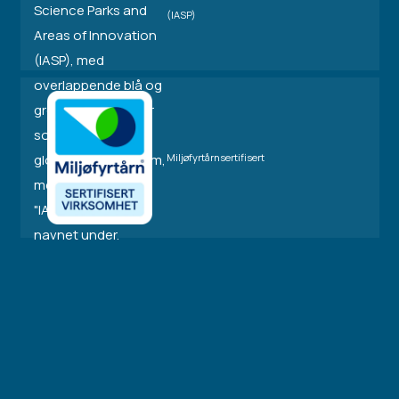
(IASP)
Miljøfyrtårnsertifisert