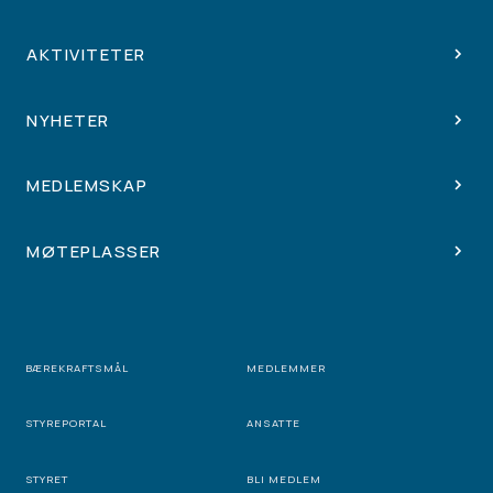
AKTIVITETER
NYHETER
MEDLEMSKAP
MØTEPLASSER
BÆREKRAFTSMÅL
MEDLEMMER
STYREPORTAL
ANSATTE
STYRET
BLI MEDLEM