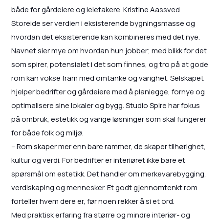
både for gårdeiere og leietakere. Kristine Aassved
Storeide ser verdien i eksisterende bygningsmasse og
hvordan det eksisterende kan kombineres med det nye.
Navnet sier mye om hvordan hun jobber; med blikk for det
som spirer, potensialet i det som finnes, og tro på at gode
rom kan vokse fram med omtanke og varighet. Selskapet
hjelper bedrifter og gårdeiere med å planlegge, fornye og
optimalisere sine lokaler og bygg. Studio Spire har fokus
på ombruk, estetikk og varige løsninger som skal fungerer
for både folk og miljø.
– Rom skaper mer enn bare rammer, de skaper tilhørighet,
kultur og verdi. For bedrifter er interiøret ikke bare et
spørsmål om estetikk. Det handler om merkevarebygging,
verdiskaping og mennesker. Et godt gjennomtenkt rom
forteller hvem dere er, før noen rekker å si et ord.
Med praktisk erfaring fra større og mindre interiør- og