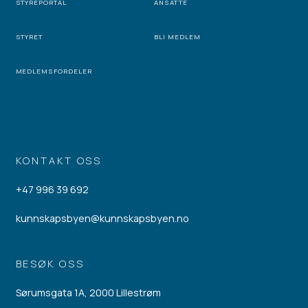
STYREPORTAL
ANSATTE
STYRET
BLI MEDLEM
MEDLEMSFORDELER
KONTAKT OSS
+47 996 39 692
kunnskapsbyen@kunnskapsbyen.no
BESØK OSS
Sørumsgata 1A, 2000 Lillestrøm