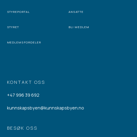
STYREPORTAL
ANSATTE
STYRET
BLI MEDLEM
MEDLEMSFORDELER
KONTAKT OSS
+47 996 39 692
kunnskapsbyen@kunnskapsbyen.no
BESØK OSS