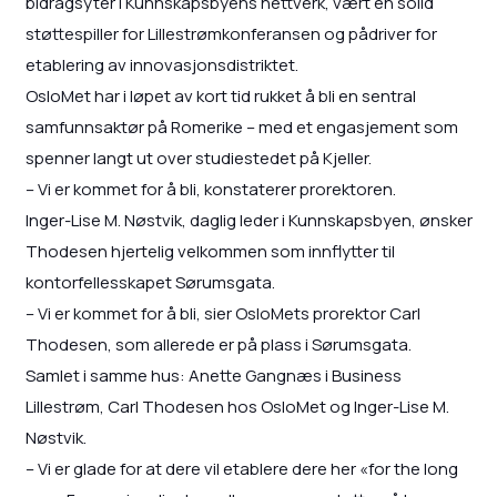
bidragsyter i Kunnskapsbyens nettverk, vært en solid
støttespiller for Lillestrømkonferansen og pådriver for
etablering av innovasjonsdistriktet.
OsloMet har i løpet av kort tid rukket å bli en sentral
samfunnsaktør på Romerike – med et engasjement som
spenner langt ut over studiestedet på Kjeller.
– Vi er kommet for å bli, konstaterer prorektoren.
Inger-Lise M. Nøstvik, daglig leder i Kunnskapsbyen, ønsker
Thodesen hjertelig velkommen som innflytter til
kontorfellesskapet Sørumsgata.
– Vi er kommet for å bli, sier OsloMets prorektor Carl
Thodesen, som allerede er på plass i Sørumsgata.
Samlet i samme hus: Anette Gangnæs i Business
Lillestrøm, Carl Thodesen hos OsloMet og Inger-Lise M.
Nøstvik.
– Vi er glade for at dere vil etablere dere her «for the long