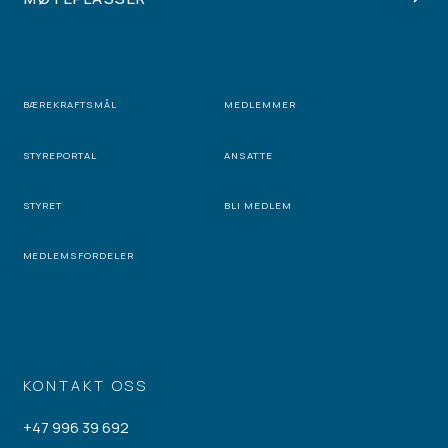
BÆREKRAFTSMÅL
MEDLEMMER
STYREPORTAL
ANSATTE
STYRET
BLI MEDLEM
MEDLEMSFORDELER
KONTAKT OSS
+47 996 39 692