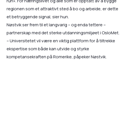
run». For næringslivet og alle som er opptatt av å bygge
regionen som et attraktivt sted å bo og arbeide, er dette
et betryggende signal, sier hun.
Nøstvik ser frem til et langvarig – og enda tettere –
partnerskap med det sterke utdanningsmiljøet i OsloMet.
– Universitetet vil være en viktig plattform for å tiltrekke
ekspertise som både kan utvide og styrke
kompetansekraften på Romerike, påpeker Nøstvik.