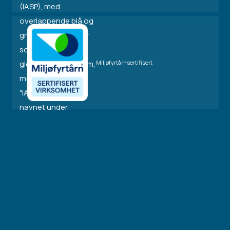
Miljøfyrtårnsertifisert