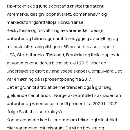
tilbyr teknisk og juridisk bistand knyttet til patent,
varemerke, design, opphavsrett, domenenavn og
markedsføringsrett/illojal konkurranse.
Beskyttelse og forvaltning av varemerker, design,
patenter og teknologi, samt forebygging av snylting og
misbruk, blir stadig viktigere. 85 prosent av selskaper i
USA, Storbritannia, Tyskland, Frankrike og Italia opplevde
at varemerkene deres ble misbrukt i 2019, viser en
undersøkelse gjort av analyseselskapet CompuMark. Det
var en økning på 11 prosentpoeng fra 2017.
Det er grunn til å tro at denne trenden også gjør seg
gjeldende her til lands. I Norge økte antallet søknader om
patenter og varemerker med 9 prosent fra 2020 til 2021,
Ifølge Statistisk sentralbyrå.
Konsekvensene kan bli enorme om teknologi blir stjålet
eller varemerker blir misbrukt. Da vil en bevisst og