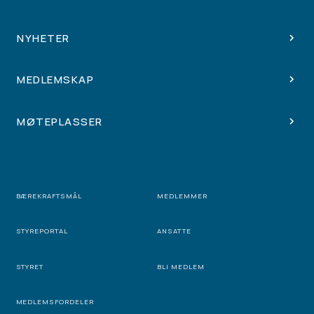
NYHETER
MEDLEMSKAP
MØTEPLASSER
BÆREKRAFTSMÅL
MEDLEMMER
STYREPORTAL
ANSATTE
STYRET
BLI MEDLEM
MEDLEMSFORDELER