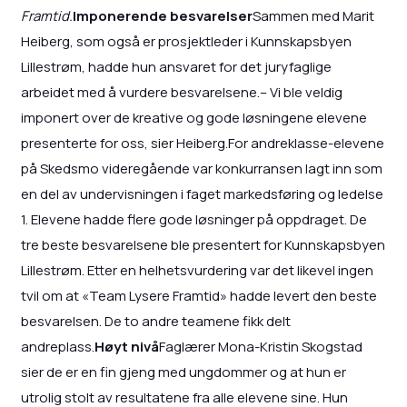
Framtid.
Imponerende besvarelser
Sammen med Marit
Heiberg, som også er prosjektleder i Kunnskapsbyen
Lillestrøm, hadde hun ansvaret for det juryfaglige
arbeidet med å vurdere besvarelsene.– Vi ble veldig
imponert over de kreative og gode løsningene elevene
presenterte for oss, sier Heiberg.For andreklasse-elevene
på Skedsmo videregående var konkurransen lagt inn som
en del av undervisningen i faget markedsføring og ledelse
1. Elevene hadde flere gode løsninger på oppdraget. De
tre beste besvarelsene ble presentert for Kunnskapsbyen
Lillestrøm. Etter en helhetsvurdering var det likevel ingen
tvil om at «Team Lysere Framtid» hadde levert den beste
besvarelsen. De to andre teamene fikk delt
andreplass.
Høyt nivå
Faglærer Mona-Kristin Skogstad
sier de er en fin gjeng med ungdommer og at hun er
utrolig stolt av resultatene fra alle elevene sine. Hun