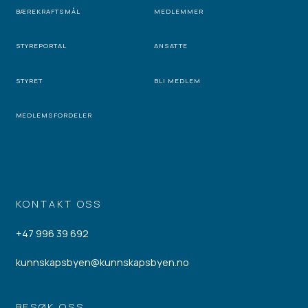
BÆREKRAFTSMÅL
MEDLEMMER
STYREPORTAL
ANSATTE
STYRET
BLI MEDLEM
MEDLEMSFORDELER
KONTAKT OSS
+47 996 39 692
kunnskapsbyen@kunnskapsbyen.no
BESØK OSS