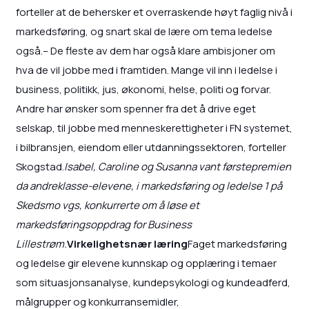
forteller at de behersker et overraskende høyt faglig nivå i
markedsføring, og snart skal de lære om tema ledelse
også.– De fleste av dem har også klare ambisjoner om
hva de vil jobbe med i framtiden. Mange vil inn i ledelse i
business, politikk, jus, økonomi, helse, politi og forvar.
Andre har ønsker som spenner fra det å drive eget
selskap, til jobbe med menneskerettigheter i FN systemet,
i bilbransjen, eiendom eller utdanningssektoren, forteller
Skogstad.
Isabel, Caroline og Susanna vant førstepremien
da andreklasse-elevene, i markedsføring og ledelse 1 på
Skedsmo vgs, konkurrerte om å løse et
markedsføringsoppdrag for Business
Lillestrøm.
Virkelighetsnær læring
Faget markedsføring
og ledelse gir elevene kunnskap og opplæring i temaer
som situasjonsanalyse, kundepsykologi og kundeadferd,
målgrupper og konkurransemidler,