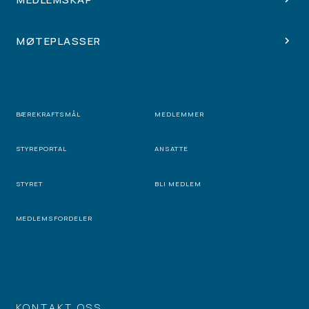
MØTEPLASSER
BÆREKRAFTSMÅL
MEDLEMMER
STYREPORTAL
ANSATTE
STYRET
BLI MEDLEM
MEDLEMSFORDELER
KONTAKT OSS