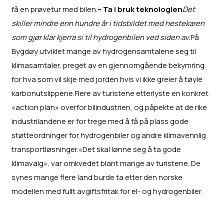
få en prøvetur med bilen.
– Ta i bruk teknologien
Det
skiller mindre enn hundre år i tidsbildet med hestekaren
som gjør klar kjerra si til hydrogenbilen ved siden av.
På
Bygdøy utviklet mange av hydrogensamtalene seg til
klimasamtaler, preget av en gjennomgående bekymring
for hva som vil skje med jorden hvis vi ikke greier å tøyle
karbonutslippene.Flere av turistene etterlyste en konkret
«action plan» overfor bilindustrien, og påpekte at de rike
industrilandene er for trege med å få på plass gode
støtteordninger for hydrogenbiler og andre klimavennlig
transportløsninger.«Det skal lønne seg å ta gode
klimavalg», var omkvedet blant mange av turistene. De
synes mange flere land burde ta etter den norske
modellen med fullt avgiftsfritak for el- og hydrogenbiler.