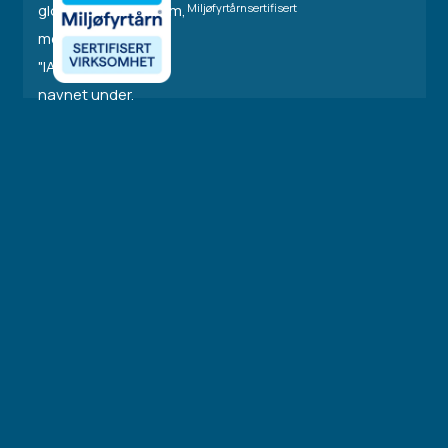
Miljøfyrtårnsertifisert