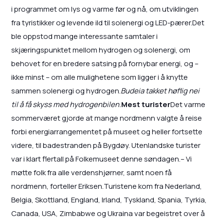
i programmet om lys og varme før og nå, om utviklingen
fra tyristikker og levende ild til solenergi og LED-pærer.Det
ble oppstod mange interessante samtaler i
skjæringspunktet mellom hydrogen og solenergi, om
behovet for en bredere satsing på fornybar energi, og –
ikke minst – om alle mulighetene som ligger i å knytte
sammen solenergi og hydrogen.
Budeia takket høflig nei
til å få skyss med hydrogenbilen.
Mest turister
Det varme
sommerværet gjorde at mange nordmenn valgte å reise
forbi energiarrangementet på museet og heller fortsette
videre, til badestranden på Bygdøy. Utenlandske turister
var i klart flertall på Folkemuseet denne søndagen.– Vi
møtte folk fra alle verdenshjørner, samt noen få
nordmenn, forteller Eriksen.Turistene kom fra Nederland,
Belgia, Skottland, England, Irland, Tyskland, Spania, Tyrkia,
Canada, USA, Zimbabwe og Ukraina var begeistret over å