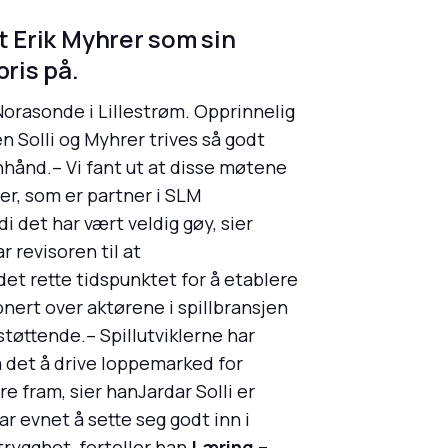
tt Erik Myhrer som sin
ris på.
orasonde i Lillestrøm. Opprinnelig
n Solli og Myhrer trives så godt
hånd.– Vi fant ut at disse møtene
rer, som er partner i SLM
di det har vært veldig gøy, sier
 revisoren til at
det rette tidspunktet for å etablere
ponert over aktørene i spillbransjen
tøttende.– Spillutviklerne har
a det å drive loppemarked for
e fram, sier hanJardar Solli er
ar evnet å sette seg godt inn i
trygghet, forteller han.
Læring –