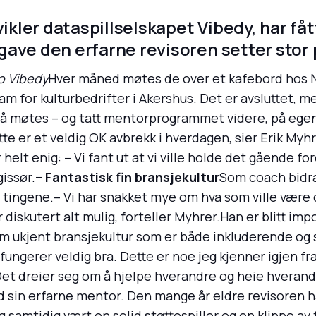
vikler dataspillselskapet Vibedy, har få
ave den erfarne revisoren setter stor p
to Vibedy
Hver måned møtes de over et kafebord hos N
for kulturbedrifter i Akershus. Det er avsluttet, me
 å møtes – og tatt mentorprogrammet videre, på egen
te er et veldig OK avbrekk i hverdagen, sier Erik Myh
helt enig: – Vi fant ut at vi ville holde det gående for
gissør.
– Fantastisk fin bransjekultur
Som coach bidrar
e tingene.– Vi har snakket mye om hva som ville være 
r diskutert alt mulig, forteller Myhrer.Han er blitt im
am ukjent bransjekultur som er både inkluderende og s
gerer veldig bra. Dette er noe jeg kjenner igjen fr
 Det dreier seg om å hjelpe hverandre og heie hverandr
med sin erfarne mentor. Den mange år eldre revisoren h
 samtidig vært en solid støttespiller og en klippe av 