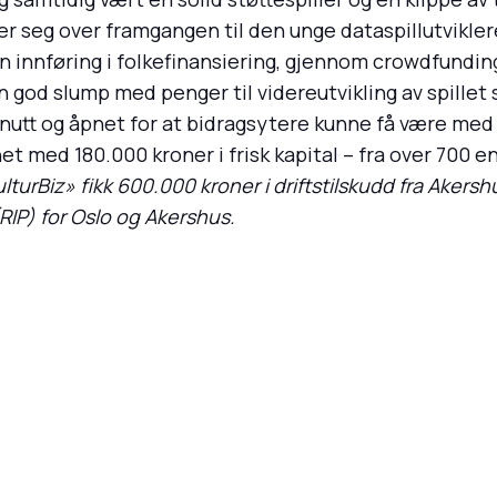
er seg over framgangen til den unge dataspillutvikler
 innføring i folkefinansiering, gjennom crowdfunding,
n god slump med penger til videreutvikling av spillet s
snutt og åpnet for at bidragsytere kunne få være med å 
et med 180.000 kroner i frisk kapital – fra over 700 e
urBiz» fikk 600.000 kroner i driftstilskudd fra Aker
IP) for Oslo og Akershus.