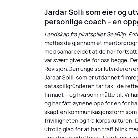
Jardar Solli som eier og ut
personlige coach – en oppg
Landskap fra piratspillet SeaBlip. Fo
møttes de gjennom et mentorprogram 
med samarbeidet at de har fortsatt
var svært givende for oss begge. Det
Revisjon.Den unge spillutvikleren er 
Jardar Solli, som er utdannet filmre
dataspillgründeren tar tak i de rett
firmaet – og hva som måtte til. Vi ha
og har fått øynene opp for en for h
skapt en kommunikasjonsform som fun
frivilligheten og fra korpskulturen.
utrolig glad for at han traff blink 
oppstartsbedriftens utfordringer, og