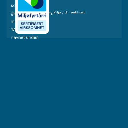
Miljøfyrtårnsertifisert