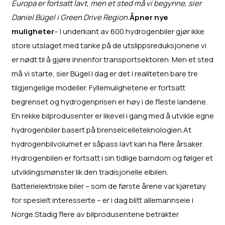
Europa er fortsatt lavt, men et sted må vi begynne, sier
Daniel Bügel i Green Drive Region.
Åpner nye
muligheter
– I underkant av 600 hydrogenbiler gjør ikke
store utslaget med tanke på de utslippsreduksjonene vi
er nødt til å gjøre innenfor transportsektoren. Men et sted
må vi starte, sier Bügel.I dag er det i realiteten bare tre
tilgjengelige modeller. Fyllemulighetene er fortsatt
begrenset og hydrogenprisen er høy i de fleste landene.
En rekke bilprodusenter er likevel i gang med å utvikle egne
hydrogenbiler basert på brenselcelleteknologien.At
hydrogenbilvolumet er såpass lavt kan ha flere årsaker.
Hydrogenbilen er fortsatt i sin tidlige barndom og følger et
utviklingsmønster lik den tradisjonelle elbilen.
Batterielektriske biler – som de første årene var kjøretøy
for spesielt interesserte – er i dag blitt allemannseie i
Norge.Stadig flere av bilprodusentene betrakter