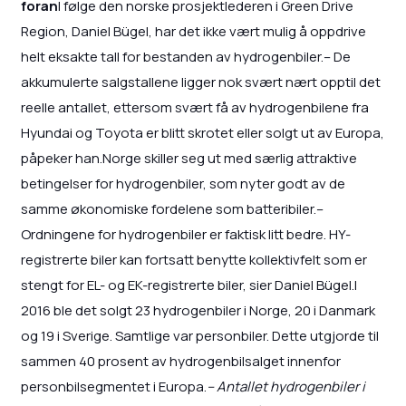
foran
I følge den norske prosjektlederen i Green Drive
Region, Daniel Bügel, har det ikke vært mulig å oppdrive
helt eksakte tall for bestanden av hydrogenbiler.– De
akkumulerte salgstallene ligger nok svært nært opptil det
reelle antallet, ettersom svært få av hydrogenbilene fra
Hyundai og Toyota er blitt skrotet eller solgt ut av Europa,
påpeker han.Norge skiller seg ut med særlig attraktive
betingelser for hydrogenbiler, som nyter godt av de
samme økonomiske fordelene som batteribiler.–
Ordningene for hydrogenbiler er faktisk litt bedre. HY-
registrerte biler kan fortsatt benytte kollektivfelt som er
stengt for EL- og EK-registrerte biler, sier Daniel Bügel.I
2016 ble det solgt 23 hydrogenbiler i Norge, 20 i Danmark
og 19 i Sverige. Samtlige var personbiler. Dette utgjorde til
sammen 40 prosent av hydrogenbilsalget innenfor
personbilsegmentet i Europa.
– Antallet hydrogenbiler i