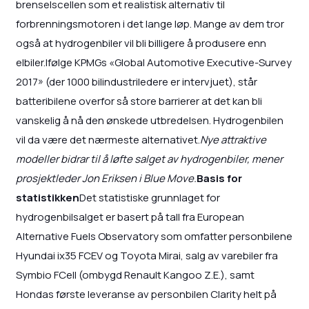
brenselscellen som et realistisk alternativ til
forbrenningsmotoren i det lange løp. Mange av dem tror
også at hydrogenbiler vil bli billigere å produsere enn
elbiler.Ifølge KPMGs «Global Automotive Executive-Survey
2017» (der 1000 bilindustriledere er intervjuet), står
batteribilene overfor så store barrierer at det kan bli
vanskelig å nå den ønskede utbredelsen. Hydrogenbilen
vil da være det nærmeste alternativet.
Nye attraktive
modeller bidrar til å løfte salget av hydrogenbiler, mener
prosjektleder Jon Eriksen i Blue Move.
Basis for
statistikken
Det statistiske grunnlaget for
hydrogenbilsalget er basert på tall fra European
Alternative Fuels Observatory som omfatter personbilene
Hyundai ix35 FCEV og Toyota Mirai, salg av varebiler fra
Symbio FCell (ombygd Renault Kangoo Z.E.), samt
Hondas første leveranse av personbilen Clarity helt på