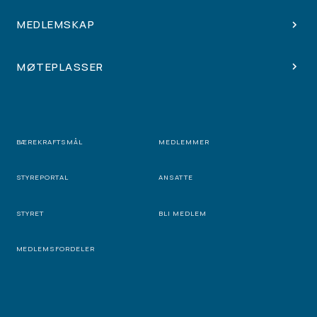
MEDLEMSKAP
MØTEPLASSER
BÆREKRAFTSMÅL
MEDLEMMER
STYREPORTAL
ANSATTE
STYRET
BLI MEDLEM
MEDLEMSFORDELER