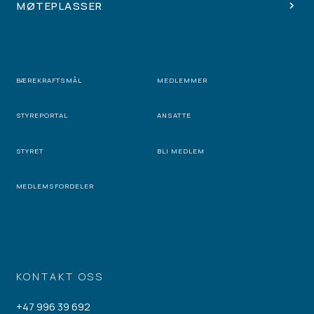
MØTEPLASSER
BÆREKRAFTSMÅL
MEDLEMMER
STYREPORTAL
ANSATTE
STYRET
BLI MEDLEM
MEDLEMSFORDELER
KONTAKT OSS
+47 996 39 692