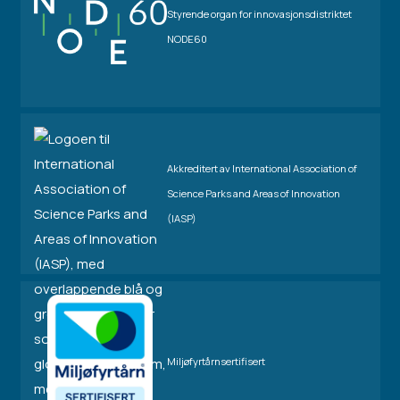
Styrende organ for innovasjonsdistriktet
NODE60
Akkreditert av International Association of
Science Parks and Areas of Innovation
(IASP)
Miljøfyrtårnsertifisert