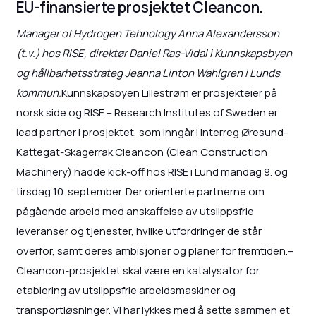
EU-finansierte prosjektet Cleancon.
Manager of Hydrogen Tehnology Anna Alexandersson
(t.v.) hos RISE, direktør Daniel Ras-Vidal i Kunnskapsbyen
og hållbarhetsstrateg Jeanna Linton Wahlgren i Lunds
kommun.
Kunnskapsbyen Lillestrøm er prosjekteier på
norsk side og RISE – Research Institutes of Sweden er
lead partner i prosjektet, som inngår i Interreg Øresund-
Kattegat-Skagerrak.Cleancon (Clean Construction
Machinery) hadde kick-off hos RISE i Lund mandag 9. og
tirsdag 10. september. Der orienterte partnerne om
pågående arbeid med anskaffelse av utslippsfrie
leveranser og tjenester, hvilke utfordringer de står
overfor, samt deres ambisjoner og planer for fremtiden.–
Cleancon-prosjektet skal være en katalysator for
etablering av utslippsfrie arbeidsmaskiner og
transportløsninger. Vi har lykkes med å sette sammen et