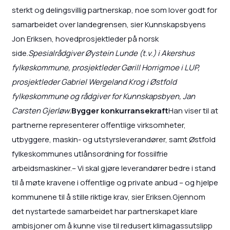
sterkt og delingsvillig partnerskap, noe som lover godt for
samarbeidet over landegrensen, sier Kunnskapsbyens
Jon Eriksen, hovedprosjektleder på norsk
side.
Spesialrådgiver Øystein Lunde (t.v.) i Akershus
fylkeskommune, prosjektleder Gørill Horrigmoe i LUP,
prosjektleder Gabriel Wergeland Krog i Østfold
fylkeskommune og rådgiver for Kunnskapsbyen, Jan
Carsten Gjerløw.
Bygger konkurransekraft
Han viser til at
partnerne representerer offentlige virksomheter,
utbyggere, maskin- og utstyrsleverandører, samt Østfold
fylkeskommunes utlånsordning for fossilfrie
arbeidsmaskiner.– Vi skal gjøre leverandører bedre i stand
til å møte kravene i offentlige og private anbud – og hjelpe
kommunene til å stille riktige krav, sier Eriksen.Gjennom
det nystartede samarbeidet har partnerskapet klare
ambisjoner om å kunne vise til redusert klimagassutslipp