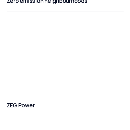
Zero emission neighbourhoods
ZEG Power