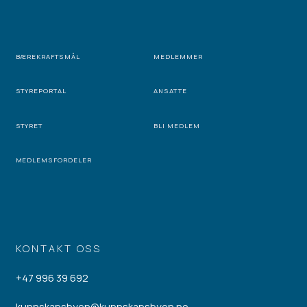
BÆREKRAFTSMÅL
MEDLEMMER
STYREPORTAL
ANSATTE
STYRET
BLI MEDLEM
MEDLEMSFORDELER
KONTAKT OSS
+47 996 39 692
kunnskapsbyen@kunnskapsbyen.no