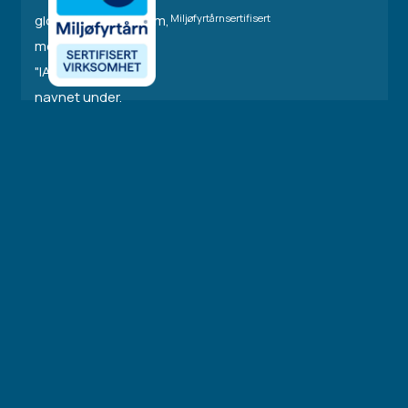
Miljøfyrtårnsertifisert