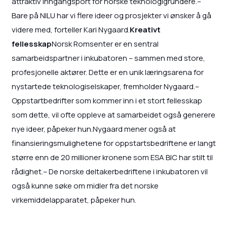
attraktiv inngangsport for norske teknologigründere.–
Bare på NILU har vi flere ideer og prosjekter vi ønsker å gå
videre med, forteller Kari Nygaard.
Kreativt
fellesskap
Norsk Romsenter er en sentral
samarbeidspartner i inkubatoren – sammen med store,
profesjonelle aktører. Dette er en unik læringsarena for
nystartede teknologiselskaper, fremholder Nygaard.–
Oppstartbedrifter som kommer inn i et stort fellesskap
som dette, vil ofte oppleve at samarbeidet også generere
nye ideer, påpeker hun.Nygaard mener også at
finansieringsmulighetene for oppstartsbedriftene er langt
større enn de 20 millioner kronene som ESA BIC har stilt til
rådighet.– De norske deltakerbedriftene i inkubatoren vil
også kunne søke om midler fra det norske
virkemiddelapparatet, påpeker hun.