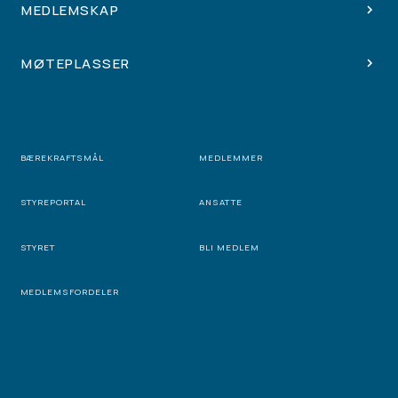
MEDLEMSKAP
MØTEPLASSER
BÆREKRAFTSMÅL
MEDLEMMER
STYREPORTAL
ANSATTE
STYRET
BLI MEDLEM
MEDLEMSFORDELER