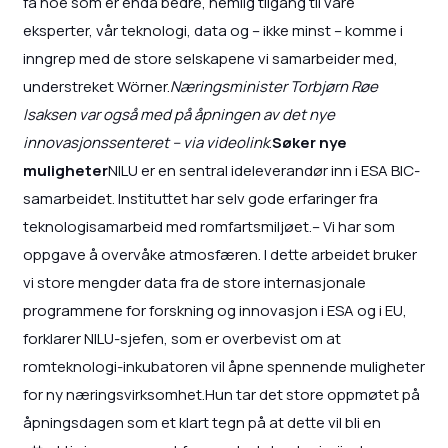
få noe som er enda bedre, nemlig tilgang til våre
eksperter, vår teknologi, data og – ikke minst – komme i
inngrep med de store selskapene vi samarbeider med,
understreket Wörner.
Næringsminister Torbjørn Røe
Isaksen var også med på åpningen av det nye
innovasjonssenteret – via videolink
.
Søker nye
muligheter
NILU er en sentral ideleverandør inn i ESA BIC-
samarbeidet. Instituttet har selv gode erfaringer fra
teknologisamarbeid med romfartsmiljøet.– Vi har som
oppgave å overvåke atmosfæren. I dette arbeidet bruker
vi store mengder data fra de store internasjonale
programmene for forskning og innovasjon i ESA og i EU,
forklarer NILU-sjefen, som er overbevist om at
romteknologi-inkubatoren vil åpne spennende muligheter
for ny næringsvirksomhet.Hun tar det store oppmøtet på
åpningsdagen som et klart tegn på at dette vil bli en