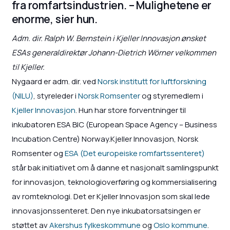
fra romfartsindustrien. – Mulighetene er
enorme, sier hun.
Adm. dir. Ralph W. Bernstein i Kjeller Innovasjon ønsket
ESAs generaldirektør Johann-Dietrich Wörner velkommen
til Kjeller.
Nygaard er adm. dir. ved
Norsk institutt for luftforskning
(NILU)
, styreleder i
Norsk Romsenter
og styremedlem i
Kjeller Innovasjon
. Hun har store forventninger til
inkubatoren ESA BIC (European Space Agency – Business
Incubation Centre) Norway.Kjeller Innovasjon, Norsk
Romsenter og
ESA (Det europeiske romfartssenteret)
står bak initiativet om å danne et nasjonalt samlingspunkt
for innovasjon, teknologioverføring og kommersialisering
av romteknologi. Det er Kjeller Innovasjon som skal lede
innovasjonssenteret. Den nye inkubatorsatsingen er
støttet av
Akershus fylkeskommune
og
Oslo kommune
.