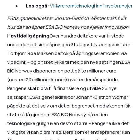
Les også:
Vil føre romteknologi inn i nye bransjer
ESAs generaldirektør Johann-Dietrich Wörner trakk fullt
hus da han åpnet ESA BIC Norway hos Kjeller Innovasjon.
Høytidelig åpning
Over hundre deltakere var til stede
under den offisielle åpningen 31. august. Næringsminister
Torbjørn Røe Isaksen deltok på åpningsseremonien via
videolink – og ønsket lykke til med den nye satsingen.ESA
BIC Norway disponerer en pott på to millioner euro
(nesten 20 millioner kroner) over en femårsperiode.
Pengene skal bidra til å finansiere og utvikle 25 nye
selskaper. ESAs generaldirektør Johann-Dietrich Wörner
påpekte at det selv om det er begrenset med økonomisk
støtte å få gjennom ESA BIC Norway, så er den
teknologiske gullgruven desto større.– Pengene ikke det
viktigste vi kan bidra med. Dere som er entreprenører kan