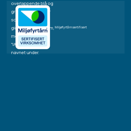
Miljøfyrtårnsertifisert