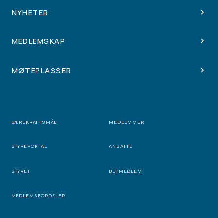
NYHETER
MEDLEMSKAP
MØTEPLASSER
BÆREKRAFTSMÅL
MEDLEMMER
STYREPORTAL
ANSATTE
STYRET
BLI MEDLEM
MEDLEMSFORDELER