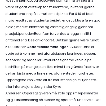
«bestillingen».Oppdragsgivere som tar mål av seg til å
være et godt vertskap for studentene, inviterer gjerne
studentene inn på et møte med pizza. For å få et best
mulig resultat av studentarbeidet, er det viktig å få en god
dialog med studentene og være tilgjengelig gjennom
prosjektperiodenBedriften forventes å legge inn litt i
driftsmidler til Designkontoret. Det kan gjerne være rundt
5.000 kroner.
Gode tilbakemeldinger
– Studentene er
gode på å komme med uforutsigbare løsninger, skisser,
scenarier og modeller. Produktdesignerne kan hjelpe
bedriften på mange plan, ikke minst i en gründerfase hvor
de kan bistå med å finne nye, uforventede muligheter.
Oppdragene kan være alt fra industridesign, til tjeneste-
eller interaksjonsdesign, sier Kyrre
Andersen.Oppdragsgiveren må stille opp i milepelsmøter
og gi tilbakemelding på skisser og spørsmål underveis. Det