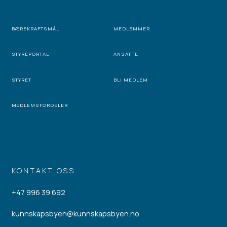
BÆREKRAFTSMÅL
MEDLEMMER
STYREPORTAL
ANSATTE
STYRET
BLI MEDLEM
MEDLEMSFORDELER
KONTAKT OSS
+47 996 39 692
kunnskapsbyen@kunnskapsbyen.no