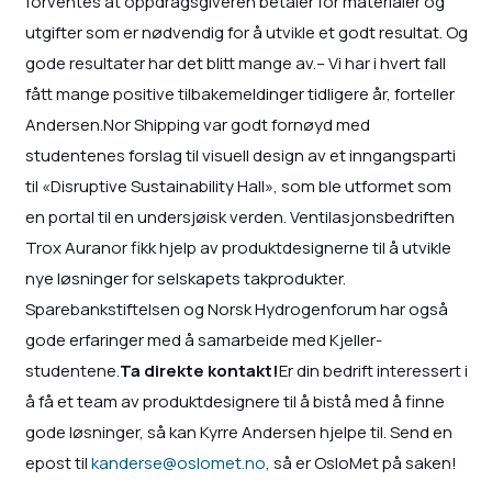
forventes at oppdragsgiveren betaler for materialer og
utgifter som er nødvendig for å utvikle et godt resultat. Og
gode resultater har det blitt mange av.– Vi har i hvert fall
fått mange positive tilbakemeldinger tidligere år, forteller
Andersen.Nor Shipping var godt fornøyd med
studentenes forslag til visuell design av et inngangsparti
til «Disruptive Sustainability Hall», som ble utformet som
en portal til en undersjøisk verden. Ventilasjonsbedriften
Trox Auranor fikk hjelp av produktdesignerne til å utvikle
nye løsninger for selskapets takprodukter.
Sparebankstiftelsen og Norsk Hydrogenforum har også
gode erfaringer med å samarbeide med Kjeller-
studentene.
Ta direkte kontakt!
Er din bedrift interessert i
å få et team av produktdesignere til å bistå med å finne
gode løsninger, så kan Kyrre Andersen hjelpe til. Send en
epost til
kanderse@oslomet.no
, så er OsloMet på saken!