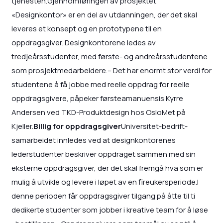
tjenesten.Gjennomføringen av prosjektet
«Designkontor» er en del av utdanningen, der det skal
leveres et konsept og en prototypene til en
oppdragsgiver. Designkontorene ledes av
tredjeårsstudenter, med første- og andreårsstudentene
som prosjektmedarbeidere.– Det har enormt stor verdi for
studentene å få jobbe med reelle oppdrag for reelle
oppdragsgivere, påpeker førsteamanuensis Kyrre
Andersen ved TKD-Produktdesign hos OsloMet på
Kjeller.
Billig for oppdragsgiver
Universitet-bedrift-
samarbeidet innledes ved at designkontorenes
lederstudenter beskriver oppdraget sammen med sin
eksterne oppdragsgiver, der det skal fremgå hva som er
mulig å utvikle og levere i løpet av en fireukersperiode.I
denne perioden får oppdragsgiver tilgang på åtte til ti
dedikerte studenter som jobber i kreative team for å løse