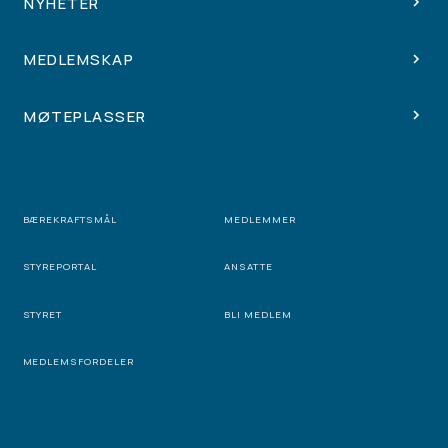
NYHETER
MEDLEMSKAP
MØTEPLASSER
BÆREKRAFTSMÅL
MEDLEMMER
STYREPORTAL
ANSATTE
STYRET
BLI MEDLEM
MEDLEMSFORDELER