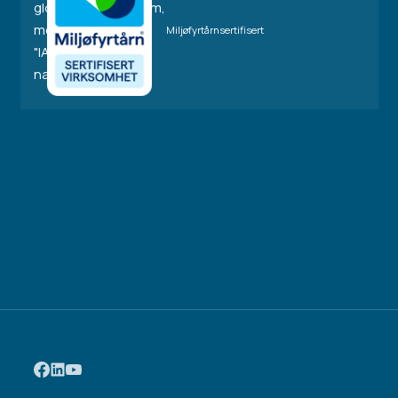
Miljøfyrtårnsertifisert