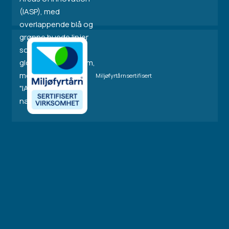
Miljøfyrtårnsertifisert