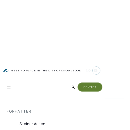
Bygger fundament for
NO
EN
A MEETING PLACE IN THE CITY OF KNOWLEDGE
bærekraftig vekst
CONTACT
FORFATTER
Steinar Aasen