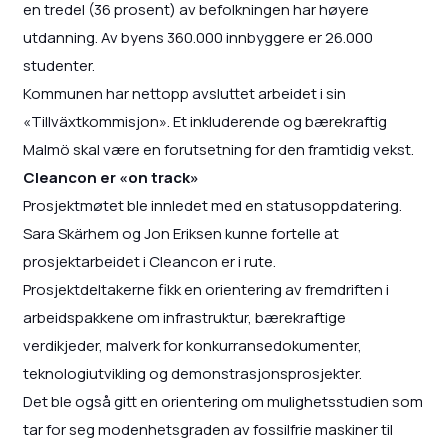
en tredel (36 prosent) av befolkningen har høyere
utdanning. Av byens 360.000 innbyggere er 26.000
studenter.
Kommunen har nettopp avsluttet arbeidet i sin
«Tillväxtkommisjon». Et inkluderende og bærekraftig
Malmö skal være en forutsetning for den framtidig vekst.
Cleancon er «on track»
Prosjektmøtet ble innledet med en statusoppdatering.
Sara Skärhem og Jon Eriksen kunne fortelle at
prosjektarbeidet i Cleancon er i rute.
Prosjektdeltakerne fikk en orientering av fremdriften i
arbeidspakkene om infrastruktur, bærekraftige
verdikjeder, malverk for konkurransedokumenter,
teknologiutvikling og demonstrasjonsprosjekter.
Det ble også gitt en orientering om mulighetsstudien som
tar for seg modenhetsgraden av fossilfrie maskiner til