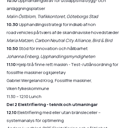
10.10
Upphandlingskrav för utsläppsfria bygg- och
anläggningsplatser
Malin Östblom, Trafikkontoret, Göteborgs Stad
10.30
Upphandlingsstrategi for indkøb af non
road vehicles på tværs af de skandinaviske hovedstæder
Maria Matzen, Carbon Neutral City Alliance, Bird & Bird
10.50
Stöd för innovation och hållbarhet
Johanna Enberg, Upphandlingsmyndigheten
11.10
Hjelp til å finne rett maskin - Test-/utlånsordning for
fossilfrie maskiner og kjøretøy
Gabriel Wergeland Krog, Fossilfrie maskiner,
Viken fylkeskommune
11.30 – 12.10 Lunch
Del 2 Elektrifiering - teknik och utmaningar
12.10
Elektrifiering med eller utan bränsleceller –
systemanalys för optimering