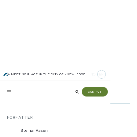
Webinar om utlippsfrie
NO
EN
A MEETING PLACE IN THE CITY OF KNOWLEDGE
anskaffelser
CONTACT
FORFATTER
Steinar Aasen