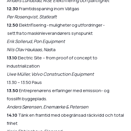
Anders Lundblad, RISE Elektrifiering och pålitlighet
12.30
Framtidsspaning inom Vätgas
Per Rosenqvist, Statkraft
12.50
Elektrifisering - muligheter og utfordringer -
sett fra to maskinleverandørers synspunkt
Erik Sollerud, Pon Equipment
Nils Olav Haukaas, Nas
ta
13.10
Electric Site – from proof of concept to
industrialization
Uwe Müller, Volvo Construction Equipment
13.30 – 13.50 Paus
13.50
Entreprenørens erfaringer med emission- og
fossilfri byggeplads.
Anders Sørensen, Enemærke & Petersen
14.10
Tänk en framtid med obegränsad räckvidd och total
frihet