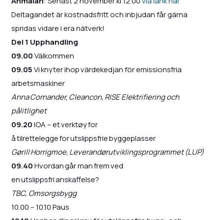
Anmälan
: Senast 2 november kl 12.00
via länk här
Deltagandet är kostnadsfritt och inbjudan får gärna
spridas vidare i era nätverk!
Del 1 Upphandling
09.00
Välkommen
09.05
Vi knyter ihop värdekedjan för emissionsfria
arbetsmaskiner
Anna Cornander, Cleancon, RISE Elektrifiering och
pålitlighet
09.20
IOA – et verktøy for
å tilrettelegge for utslippsfrie byggeplasser
Gørill Horrigmoe, Leverandørutviklingsprogrammet (LUP)
09.40
Hvordan går man frem ved
en utslippsfri anskaffelse?
TBC, Omsorgsbygg
10.00 – 10.10 Paus