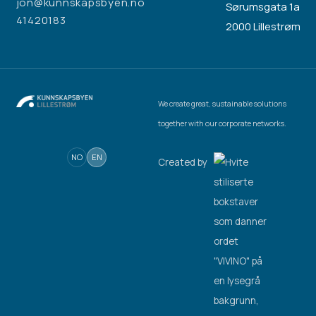
jon@kunnskapsbyen.no
Sørumsgata 1a
41420183
2000 Lillestrøm
We create great, sustainable solutions
together with our corporate networks.
NO
EN
Created by