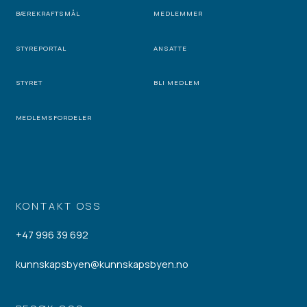
BÆREKRAFTSMÅL
MEDLEMMER
STYREPORTAL
ANSATTE
STYRET
BLI MEDLEM
MEDLEMSFORDELER
KONTAKT OSS
+47 996 39 692
kunnskapsbyen@kunnskapsbyen.no