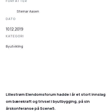
FORFATTER
Steinar Aasen
DATO
10.12.2019
KATEGORI
Byutvikling
Lillestrøm Eiendomsforum hadde i år et stort innslag
om bærekraft og trivsel i byutbygging, på sin
årskonferanse på Scene5.