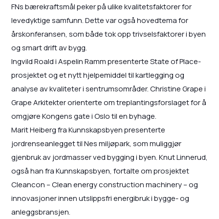
FNs bærekraftsmål peker på ulike kvalitetsfaktorer for
levedyktige samfunn. Dette var også hovedtema for
årskonferansen, som både tok opp trivselsfaktorer i byen
og smart drift av bygg.
Ingvild Roald i Aspelin Ramm presenterte State of Place-
prosjektet og et nytt hjelpemiddel til kartlegging og
analyse av kvaliteter i sentrumsområder. Christine Grape i
Grape Arkitekter orienterte om treplantingsforslaget for å
omgjøre Kongens gate i Oslo til en byhage.
Marit Heiberg fra Kunnskapsbyen presenterte
jordrenseanlegget til Nes miljøpark, som muliggjør
gjenbruk av jordmasser ved bygging i byen. Knut Linnerud,
også han fra Kunnskapsbyen, fortalte om prosjektet
Cleancon – Clean energy construction machinery – og
innovasjoner innen utslippsfri energibruk i bygge- og
anleggsbransjen.