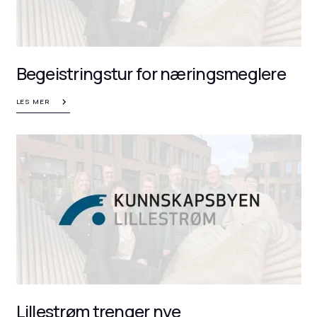
Begeistringstur for næringsmeglere
LES MER
Lillestrøm trenger nye