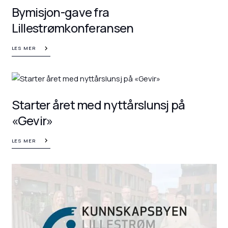
Bymisjon-gave fra
Lillestrømkonferansen
LES MER
Starter året med nyttårslunsj på
«Gevir»
LES MER