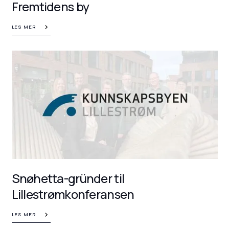
Fremtidens by
LES MER
Snøhetta-gründer til
Lillestrømkonferansen
LES MER