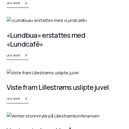
LES MER
«Lundbua» erstattes med
«Lundcafê»
LES MER
Viste fram Lillestrøms uslipte juvel
LES MER