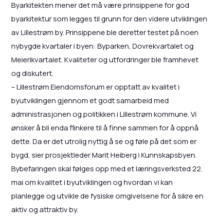
Byarkitekten mener det må være prinsippene for god
byarkitektur som legges til grunn for den videre utviklingen
av Lillestrøm by. Prinsippene ble deretter testet på noen
nybygde kvartaler i byen: Byparken, Dovrekvartalet og
Meierikvartalet. Kvaliteter og utfordringer ble framhevet
og diskutert.
– Lillestrøm Eiendomsforum er opptatt av kvalitet i
byutviklingen gjennom et godt samarbeid med
administrasjonen og politikken i Lillestrøm kommune. Vi
ønsker å bli enda flinkere til å finne sammen for å oppnå
dette. Da er det utrolig nyttig å se og føle på det som er
bygd, sier prosjektleder Marit Heiberg i Kunnskapsbyen.
Bybefaringen skal følges opp med et læringsverksted 22.
mai om kvalitet i byutviklingen og hvordan vi kan
planlegge og utvikle de fysiske omgivelsene for å sikre en
aktiv og attraktiv by.