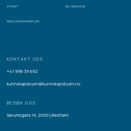
STYRET
BLI MEDLEM
MEDLEMSFORDELER
KONTAKT OSS
+47 996 39 692
kunnskapsbyen@kunnskapsbyen.no
BESØK OSS
Sørumsgata 1A, 2000 Lillestrøm