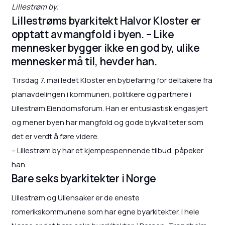
Lillestrøm by.
Lillestrøms byarkitekt Halvor Kloster er
opptatt av mangfold i byen. – Like
mennesker bygger ikke en god by, ulike
mennesker må til, hevder han.
Tirsdag 7. mai ledet Kloster en bybefaring for deltakere fra
planavdelingen i kommunen, politikere og partnere i
Lillestrøm Eiendomsforum. Han er entusiastisk engasjert
og mener byen har mangfold og gode bykvaliteter som
det er verdt å føre videre.
– Lillestrøm by har et kjempespennende tilbud, påpeker
han.
Bare seks byarkitekter i Norge
Lillestrøm og Ullensaker er de eneste
romerikskommunene som har egne byarkitekter. I hele