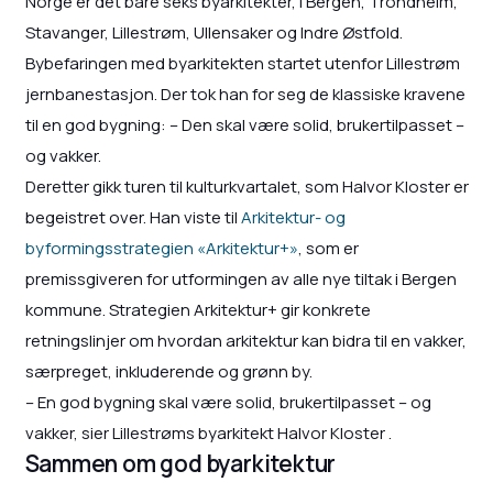
Norge er det bare seks byarkitekter, i Bergen, Trondheim,
Stavanger, Lillestrøm, Ullensaker og Indre Østfold.
Bybefaringen med byarkitekten startet utenfor Lillestrøm
jernbanestasjon. Der tok han for seg de klassiske kravene
til en god bygning: – Den skal være solid, brukertilpasset –
og vakker.
Deretter gikk turen til kulturkvartalet, som Halvor Kloster er
begeistret over. Han viste til
Arkitektur- og
byformingsstrategien «Arkitektur+»
, som er
premissgiveren for utformingen av alle nye tiltak i Bergen
kommune. Strategien Arkitektur+ gir konkrete
retningslinjer om hvordan arkitektur kan bidra til en vakker,
særpreget, inkluderende og grønn by.
– En god bygning skal være solid, brukertilpasset – og
vakker, sier Lillestrøms byarkitekt Halvor Kloster .
Sammen om god byarkitektur