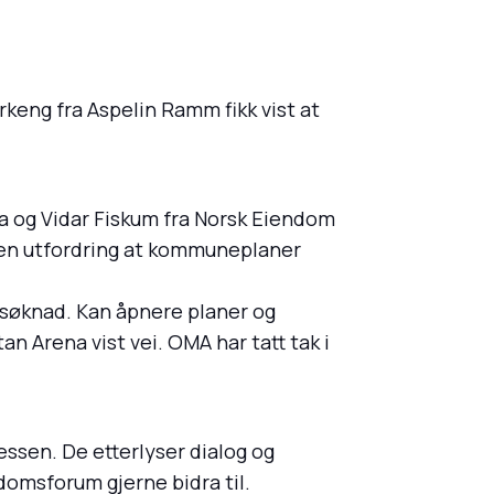
keng fra Aspelin Ramm fikk vist at
 og Vidar Fiskum fra Norsk Eiendom
r en utfordring at kommuneplaner
esøknad. Kan åpnere planer og
 Arena vist vei. OMA har tatt tak i
sessen. De etterlyser dialog og
domsforum gjerne bidra til.