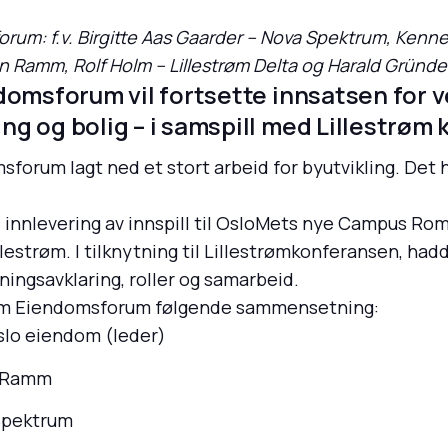
forum: f.v. Birgitte Aas Gaarder – Nova Spektrum, Kenne
 Ramm, Rolf Holm – Lillestrøm Delta og Harald Gründe
domsforum vil fortsette innsatsen for v
ng og bolig – i samspill med Lillestrø
msforum lagt ned et stort arbeid for byutvikling. Det h
innlevering av innspill til OsloMets nye Campus Ro
strøm. I tilknytning til Lillestrømkonferansen, ha
ningsavklaring, roller og samarbeid.
strøm Eiendomsforum følgende sammensetning:
slo eiendom (leder)
n Ramm
 Spektrum