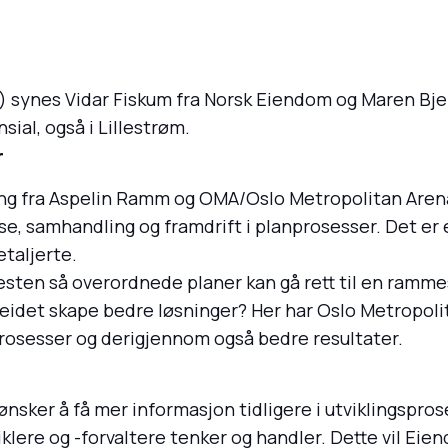
 synes Vidar Fiskum fra Norsk Eiendom og Maren Bjer
sial, også i Lillestrøm.
r
ng fra Aspelin Ramm og OMA/Oslo Metropolitan Arena
se, samhandling og framdrift i planprosesser. Det e
etaljerte.
esten så overordnede planer kan gå rett til en ramm
det skape bedre løsninger? Her har Oslo Metropolitan
prosesser og derigjennom også bedre resultater.
 ønsker å få mer informasjon tidligere i utviklingspro
re og -forvaltere tenker og handler. Dette vil Eien