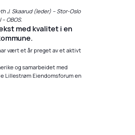
th J. Skaarud (leder) – Stor-Oslo
l – OBOS.
ekst med kvalitet i en
m kommune.
ar vært et år preget av et aktivt
merike og samarbeidet med
dde Lillestrøm Eiendomsforum en