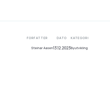
FORFATTER
DATO
KATEGORI
13.12.2023
Byutvikling
Steinar Aasen