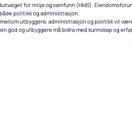
vedutvalget for miljø og samfunn (HMS). Eiendomsforum
åde politikk og administrasjon.
ellom utbyggere, administrasjon og politikk vil være t
kken god og utbyggere må bidra med kunnskap og erfar