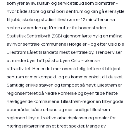
som yrer av liv, kultur- og servicetilbud som blomstrer –
hvor både store og små bor i sentrum og kan gå eller sykle
til jobb, skole og studier.Lillestrøm er 12 minutter unna
resten av verden og 10 minutter fra hovedstaden.
Statistisk Sentralbyrå (SSB) gjennomførte nylig en måling
av hvor sentrale kommunene i Norge er – og etter Oslo ble
Lillestrøm kåret til landets mest sentrale by. Trender viser
at mindre byer tett på storbyen Oslo – øker sin
attraktivitet. Her er det mer oversiktelig, lettere å bli kjent,
sentrum er mer kompakt, og du kommer enkelt dit du skal.
Samtidig er ikke støyen og tempoet så høyt. Lillestrøm er
regionsenteret på Nedre Romerike og byen til de fleste
nærliggende kommunene. Lillestrøm-regionen tilbyr gode
boområder, både urbane og mer landlige.Lillestrøm-
regionen tilbyr attraktive arbeidsplasser og arealer for
næringsaktører innen et bredt spekter. Mange av