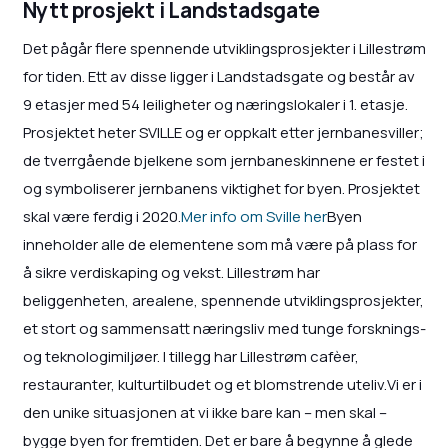
Nytt prosjekt i Landstadsgate
Det pågår flere spennende utviklingsprosjekter i Lillestrøm
for tiden. Ett av disse ligger i Landstadsgate og består av
9 etasjer med 54 leiligheter og næringslokaler i 1. etasje.
Prosjektet heter SVILLE og er oppkalt etter jernbanesviller;
de tverrgående bjelkene som jernbaneskinnene er festet i
og symboliserer jernbanens viktighet for byen. Prosjektet
skal være ferdig i 2020.
Mer info om Sville her
Byen
inneholder alle de elementene som må være på plass for
å sikre verdiskaping og vekst. Lillestrøm har
beliggenheten, arealene, spennende utviklingsprosjekter,
et stort og sammensatt næringsliv med tunge forsknings-
og teknologimiljøer. I tillegg har Lillestrøm cafèer,
restauranter, kulturtilbudet og et blomstrende uteliv.Vi er i
den unike situasjonen at vi ikke bare kan – men skal –
bygge byen for fremtiden. Det er bare å begynne å glede