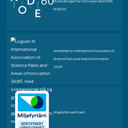
Styrende organ for innovasjonsdistriktet
NODE60
Akkreditert av International Association of
Science Parks and Areas of Innovation
(IASP)
Miljøfyrtårnsertifisert