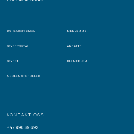
BÆREKRAFTSMÅL
MEDLEMMER
STYREPORTAL
ANSATTE
STYRET
BLI MEDLEM
MEDLEMSFORDELER
KONTAKT OSS
+47 996 39 692