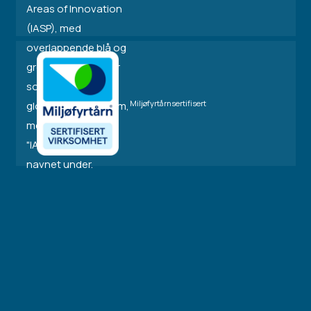
Miljøfyrtårnsertifisert