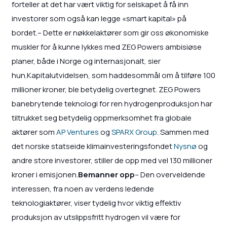
forteller at det har vært viktig for selskapet å få inn
investorer som også kan legge «smart kapital» på
bordet.– Dette er nøkkelaktører som gir oss økonomiske
muskler for å kunne lykkes med ZEG Powers ambisiøse
planer, både i Norge og internasjonalt, sier
hun.Kapitalutvidelsen, som haddesommål om å tilføre 100
millioner kroner, ble betydelig overtegnet. ZEG Powers
banebrytende teknologi for ren hydrogenproduksjon har
tiltrukket seg betydelig oppmerksomhet fra globale
aktører som
AP Ventures
og
SPARX Group
. Sammen med
det norske statseide klimainvesteringsfondet
Nysnø
og
andre store investorer, stiller de opp med vel 130 millioner
kroner i emisjonen.
Bemanner opp
– Den overveldende
interessen, fra noen av verdens ledende
teknologiaktører, viser tydelig hvor viktig effektiv
produksjon av utslippsfritt hydrogen vil være for