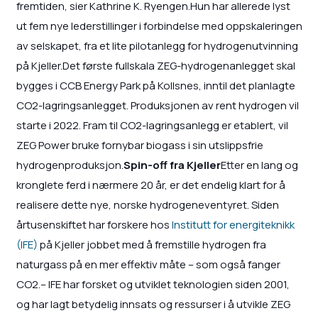
fremtiden, sier Kathrine K. Ryengen.Hun har allerede lyst
ut fem nye lederstillinger i forbindelse med oppskaleringen
av selskapet, fra et lite pilotanlegg for hydrogenutvinning
på Kjeller.Det første fullskala ZEG-hydrogenanlegget skal
bygges i CCB Energy Park på Kollsnes, inntil det planlagte
CO2-lagringsanlegget. Produksjonen av rent hydrogen vil
starte i 2022. Fram til CO2-lagringsanlegg er etablert, vil
ZEG Power bruke fornybar biogass i sin utslippsfrie
hydrogenproduksjon.
Spin-off fra Kjeller
Etter en lang og
kronglete ferd i nærmere 20 år, er det endelig klart for å
realisere dette nye, norske hydrogeneventyret. Siden
årtusenskiftet har forskere hos
Institutt for energiteknikk
(IFE)
på Kjeller jobbet med å fremstille hydrogen fra
naturgass på en mer effektiv måte – som også fanger
CO2.– IFE har forsket og utviklet teknologien siden 2001,
og har lagt betydelig innsats og ressurser i å utvikle ZEG