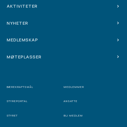
AKTIVITETER
NYHETER
MEDLEMSKAP
MØTEPLASSER
BÆREKRAFTSMÅL
MEDLEMMER
STYREPORTAL
ANSATTE
STYRET
BLI MEDLEM