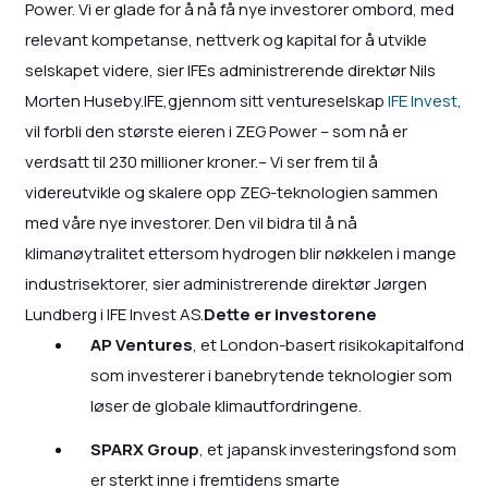
Power. Vi er glade for å nå få nye investorer ombord, med
relevant kompetanse, nettverk og kapital for å utvikle
selskapet videre, sier IFEs administrerende direktør Nils
Morten Huseby.IFE,gjennom sitt ventureselskap
IFE Invest
,
vil forbli den største eieren i ZEG Power – som nå er
verdsatt til 230 millioner kroner.– Vi ser frem til å
videreutvikle og skalere opp ZEG-teknologien sammen
med våre nye investorer. Den vil bidra til å nå
klimanøytralitet ettersom hydrogen blir nøkkelen i mange
industrisektorer, sier administrerende direktør Jørgen
Lundberg i IFE Invest AS.
Dette er investorene
AP Ventures
, et London-basert risikokapitalfond
som investerer i banebrytende teknologier som
løser de globale klimautfordringene.
SPARX Group
, et japansk investeringsfond som
er sterkt inne i fremtidens smarte