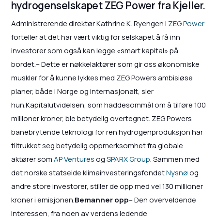
hydrogenselskapet ZEG Power fra Kjeller.
Administrerende direktør Kathrine K. Ryengen i
ZEG Power
forteller at det har vært viktig for selskapet å få inn
investorer som også kan legge «smart kapital» på
bordet.– Dette er nøkkelaktører som gir oss økonomiske
muskler for å kunne lykkes med ZEG Powers ambisiøse
planer, både i Norge og internasjonalt, sier
hun.Kapitalutvidelsen, som haddesommål om å tilføre 100
millioner kroner, ble betydelig overtegnet. ZEG Powers
banebrytende teknologi for ren hydrogenproduksjon har
tiltrukket seg betydelig oppmerksomhet fra globale
aktører som
AP Ventures
og
SPARX Group
. Sammen med
det norske statseide klimainvesteringsfondet
Nysnø
og
andre store investorer, stiller de opp med vel 130 millioner
kroner i emisjonen.
Bemanner opp
– Den overveldende
interessen, fra noen av verdens ledende