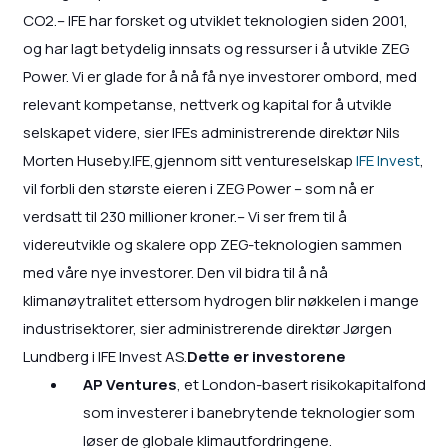
CO2.– IFE har forsket og utviklet teknologien siden 2001,
og har lagt betydelig innsats og ressurser i å utvikle ZEG
Power. Vi er glade for å nå få nye investorer ombord, med
relevant kompetanse, nettverk og kapital for å utvikle
selskapet videre, sier IFEs administrerende direktør Nils
Morten Huseby.IFE,gjennom sitt ventureselskap
IFE Invest
,
vil forbli den største eieren i ZEG Power – som nå er
verdsatt til 230 millioner kroner.– Vi ser frem til å
videreutvikle og skalere opp ZEG-teknologien sammen
med våre nye investorer. Den vil bidra til å nå
klimanøytralitet ettersom hydrogen blir nøkkelen i mange
industrisektorer, sier administrerende direktør Jørgen
Lundberg i IFE Invest AS.
Dette er investorene
AP Ventures
, et London-basert risikokapitalfond
som investerer i banebrytende teknologier som
løser de globale klimautfordringene.