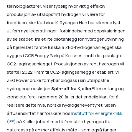
teknologiaktører, viser tydelig hvor viktig effektiv
produksjon av utslippsfritt hydrogen vil være for
fremtiden, sier Kathrine K. Ryengen.Hun har allerede lyst
ut fem nye lederstillinger i forbindelse med oppskaleringen
av selskapet, fra et lite pilotanlegg for hydrogenutvinning
på Kjeller.Det første fullskala ZEG-hydrogenanlegget skal
bygges i CCB Energy Park på Kollsnes, inntil det planlagte
CO2-lagringsanlegget. Produksjonen av rent hydrogen vil
starte i 2022. Fram til CO2-lagringsanlegg er etablert, vil
ZEG Power bruke fornybar biogass i sin utslippsfrie
hydrogenproduksjon.
Spin-off fra Kjeller
Etter en lang og
kronglete ferd i nærmere 20 år, er det endelig klart for å
realisere dette nye, norske hydrogeneventyret. Siden
årtusenskiftet har forskere hos
Institutt for energiteknikk
(IFE)
på Kjeller jobbet med å fremstille hydrogen fra
naturgass på en mer effektiv måte – som også fanger