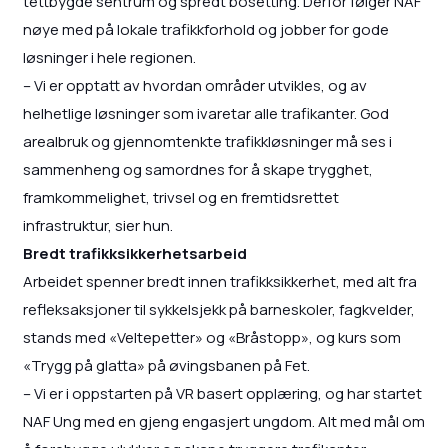
tettbygde sentrum og spredt bosetting. Derfor følger NAF
nøye med på lokale trafikkforhold og jobber for gode
løsninger i hele regionen.
– Vi er opptatt av hvordan områder utvikles, og av
helhetlige løsninger som ivaretar alle trafikanter. God
arealbruk og gjennomtenkte trafikkløsninger må ses i
sammenheng og samordnes for å skape trygghet,
framkommelighet, trivsel og en fremtidsrettet
infrastruktur, sier hun.
Bredt trafikksikkerhetsarbeid
Arbeidet spenner bredt innen trafikksikkerhet, med alt fra
refleksaksjoner til sykkelsjekk på barneskoler, fagkvelder,
stands med «Veltepetter» og «Bråstopp», og kurs som
«Trygg på glatta» på øvingsbanen på Fet.
– Vi er i oppstarten på VR basert opplæring, og har startet
NAF Ung med en gjeng engasjert ungdom. Alt med mål om