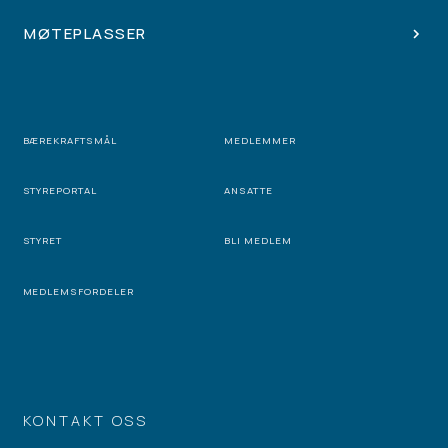
MØTEPLASSER
BÆREKRAFTSMÅL
MEDLEMMER
STYREPORTAL
ANSATTE
STYRET
BLI MEDLEM
MEDLEMSFORDELER
KONTAKT OSS