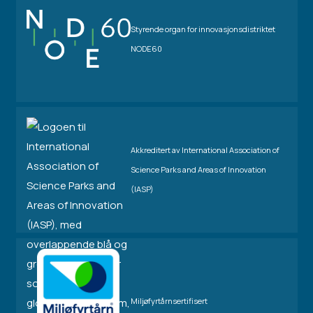
Styrende organ for innovasjonsdistriktet
NODE60
Akkreditert av International Association of
Science Parks and Areas of Innovation
(IASP)
Miljøfyrtårnsertifisert