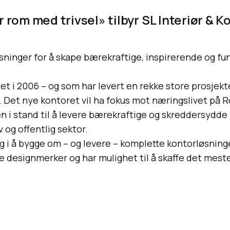
 rom med trivsel» tilbyr SL Interiør & K
ninger for å skape bærekraftige, inspirerende og fun
tet i 2006 – og som har levert en rekke store prosjekt
m. Det nye kontoret vil ha fokus mot næringslivet på 
i stand til å levere bærekraftige og skreddersydde l
v og offentlig sektor.
g i å bygge om – og levere – komplette kontorløsning
e designmerker og har mulighet til å skaffe det mes