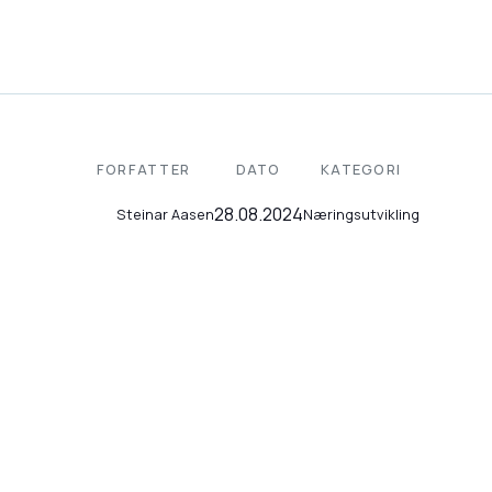
FORFATTER
DATO
KATEGORI
28.08.2024
Næringsutvikling
Steinar Aasen