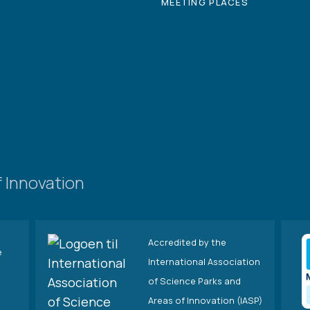
MEETING PLACES
 Innovation
Accredited by the
e
International Association
of Science Parks and
Areas of Innovation (IASP)