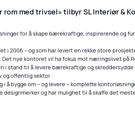
 rom med trivsel» tilbyr SL Interiør & K
ninger for å skape bærekraftige, inspirerende og fun
tet i 2006 – og som har levert en rekke store prosjekt
m. Det nye kontoret vil ha fokus mot næringslivet på 
i stand til å levere bærekraftige og skreddersydde l
v og offentlig sektor.
g i å bygge om – og levere – komplette kontorløsning
e designmerker og har mulighet til å skaffe det mes