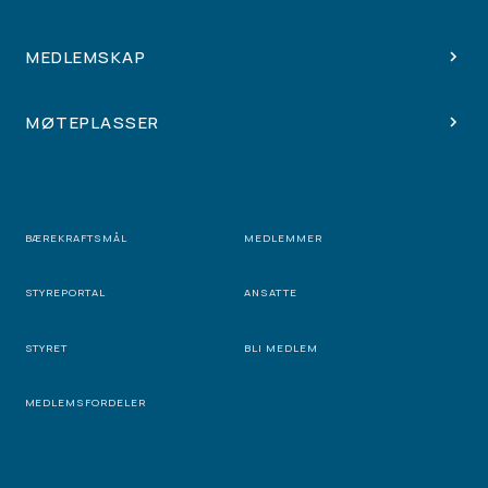
MEDLEMSKAP
MØTEPLASSER
BÆREKRAFTSMÅL
MEDLEMMER
STYREPORTAL
ANSATTE
STYRET
BLI MEDLEM
MEDLEMSFORDELER