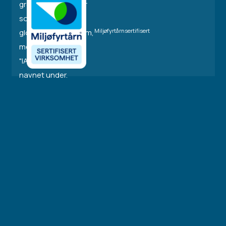
Miljøfyrtårnsertifisert