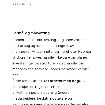
LES MER
Formål og målsetting
Romerike er i sterk utvikling. Regionen vokser,
endrer seg og rommer et mangfold av
mennesker, virksomheter og muligheter. Hvordan
vi lykkes fremover, handler ikke bare om planer,
investeringer og strukturer – det handler om
menneskene som bor, jobber og skaper verdier
her.
Årets tematikk er
«Det starter med deg»
. Alt
som skjer i en region starter med
enkeltmennesker: ledere, gründere,
medarbeidere, beslutningstakere og
samfunnsbyggere. Konferansen setter søkelys