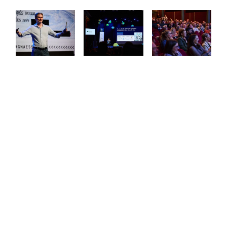
Om oss
Program
Påmelding