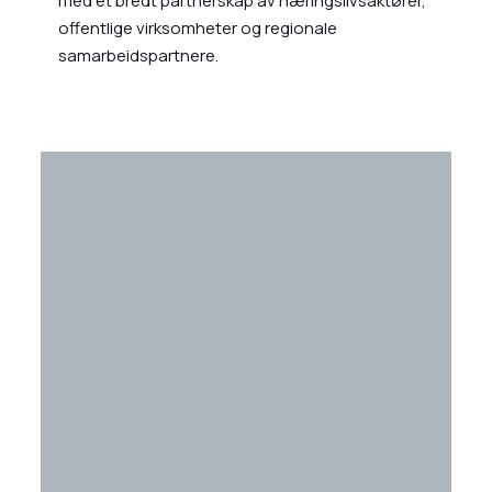
med et bredt partnerskap av næringslivsaktører,
offentlige virksomheter og regionale
samarbeidspartnere.