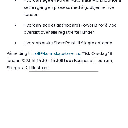
Hvordan lage en Power Automate Workflow for å
sette i gang en prosess med å godkjenne nye
kunder.
Hvordan lage et dashboard i Power BI for å vise
oversikt over alle registrerte kunder.
Hvordan bruke SharePoint til å lagre dataene.
Påmelding til:
rolf@kunnskapsbyen.no
Tid:
Onsdag 18.
januar 2023, kl. 14.30 – 15.30
Sted:
Business Lillestrøm,
Storgata 7, Lillestrøm