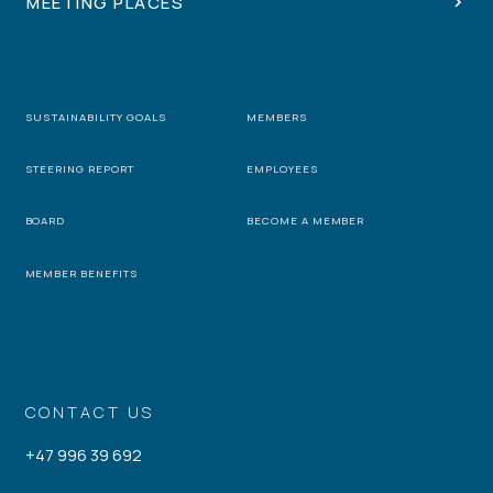
MEETING PLACES
SUSTAINABILITY GOALS
MEMBERS
STEERING REPORT
EMPLOYEES
BOARD
BECOME A MEMBER
MEMBER BENEFITS
CONTACT US
+47 996 39 692