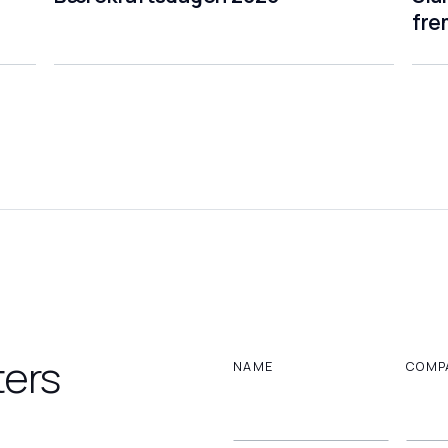
fre
ters
NAME
COMP