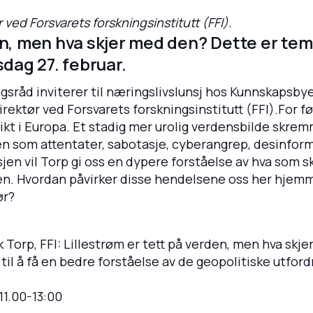
 ved Forsvarets forskningsinstitutt (FFI).
en, men hva skjer med den? Dette er tem
sdag 27. februar.
råd inviterer til næringslivslunsj hos Kunnskapsbyen
irektør ved Forsvarets forskningsinstitutt (FFI).For 
likt i Europa. Et stadig mer urolig verdensbilde skre
pen som attentater, sabotasje, cyberangrep, desinfor
en vil Torp gi oss en dypere forståelse av hva som sk
eten. Hvordan påvirker disse hendelsene oss her hjem
ør?
ik Torp, FFI: Lillestrøm er tett på verden, men hva sk
 til å få en bedre forståelse av de geopolitiske utfo
11.00-13:00