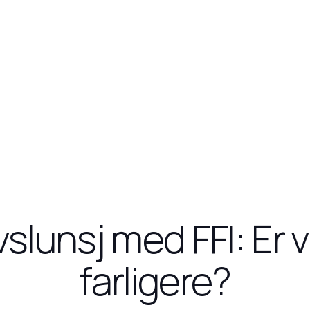
slunsj med FFI: Er v
farligere?