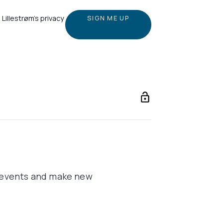
Lillestrøm's privacy
o events and make new