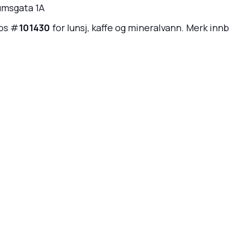
umsgata 1A
pps #
101430
for lunsj, kaffe og mineralvann. Merk inn