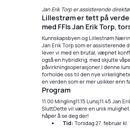
Jan Erik Torp er assisterende direktør
Lillestrøm er tett på verd
med FFIs Jan Erik Torp, tor
Kunnskapsbyen og Lillestrøm Nærings
Jan Erik Torp som er assisterende d
lever vi med en brutal, væpnet konf
også en hybridkrig, med skjulte vå
påvirkningsoperasjoner.I denne lunsj
forholde oss til den nye virkeligh
en verden som er mer usikker enn f
Program
11.00 Mingling11.15 Lunsj11.45 Jan Er
SluttDette vil være en unik mulighet
håper å se deg der!
Tid:
Torsdag 27. februar kl. 