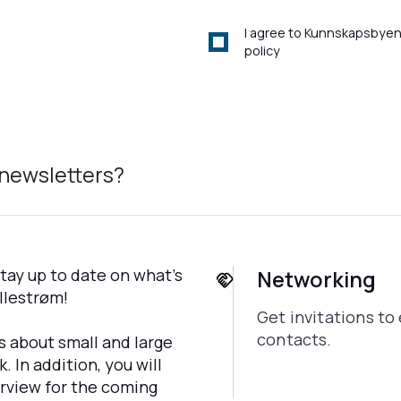
I agree to Kunnskapsbyen 
policy
 newsletters?
stay up to date on what's
Networking
llestrøm!
Get invitations t
contacts.
s about small and large
 In addition, you will
rview for the coming