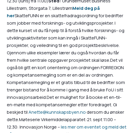
12.30 (lunsj fra 11.00)
Sted:
Gründerhuset Business
Lillestrøm, Storgata 7, Lillestrøm
Meld deg på
her
SkatteFUNN er en skattefradragsordning for bedrifter
som jobber med forsknings- og utviklingsprosjekter. I
dette kurset vil du få hjelp til å forstå hvilke forsknings- og
utviklingsaktiviteter som kan inngå i SkatteFUNN-
prosjekter, og veiledning til en god prosjektbeskrivelse.
Gjennom ulike eksempler lærer du også hvordan du får
frem hvilke sentrale oppgaver prosjektet skal løse.Det vil
også bli gitt en kort orientering om ordningen FORREGION
og kompetansemegling som er en del av ordningen.
Kompetansemegling er et gratis tilbud til de bedrifter som
trenger bistand for å komme i gang med å bruke FoU i sitt
innovasjonsarbeid.Det er mulighet for å booke et en-til-
en-møte med kompetansemegler etter foredraget. Gi
beskjed til
Anette@kunnskapsbyen.no
dersom du ønsker
dette.Møteserie Virkemiddelapparatet:21. sept 11.00 –
12.30: Innovasjon Norge –
les mer om eventet og meld det