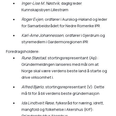
Inger-Lise M. Nøstvik
, daglig leder
Kunnskapsbyen Lillestrøm
Roger Evjen
, ordfører i Aurskog-Høland og leder
for Samarbeidsrådet for Nedre Romerike IPR
Karl-Arne Johannessen
, ordfører i Gjerdrum og
styremedlem i Gardermoregionen IPR
Foredragsholdere:
Rune Støstad
, stortingsrepresentant (Ap):
Gründermeldingen lanseres med mål om at
Norge skal være verdens beste land å starte og
drive virksomhet i.
Alfred Bjørlo
, stortingsrepresentant (V): Dette
må til for å bli verdens beste gründernasjon
Ida Lindtveit Røse
, fylkesråd for næring, idrett,
mangfold og folkehelse i Akershus (KrF):
Gründerstruktur Akershus