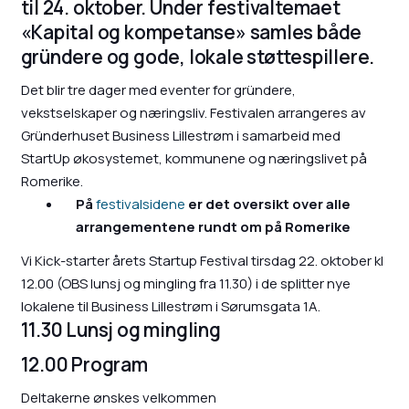
til 24. oktober. Under festivaltemaet
«Kapital og kompetanse» samles både
gründere og gode, lokale støttespillere.
Det blir tre dager med eventer for gründere,
vekstselskaper og næringsliv. Festivalen arrangeres av
Gründerhuset Business Lillestrøm i samarbeid med
StartUp økosystemet, kommunene og næringslivet på
Romerike.
På
festivalsidene
er det oversikt over alle
arrangementene rundt om på Romerike
Vi Kick-starter årets Startup Festival tirsdag 22. oktober kl
12.00 (OBS lunsj og mingling fra 11.30) i de splitter nye
lokalene til Business Lillestrøm i Sørumsgata 1A.
11.30 Lunsj og mingling
‍12.00 Program
Deltakerne ønskes velkommen