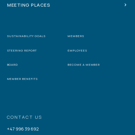
MEETING PLACES
SUSTAINABILITY GOALS
MEMBERS
STEERING REPORT
EMPLOYEES
BOARD
BECOME A MEMBER
MEMBER BENEFITS
CONTACT US
+47 996 39 692