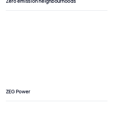
Zero emission neighbourhoods
ZEG Power