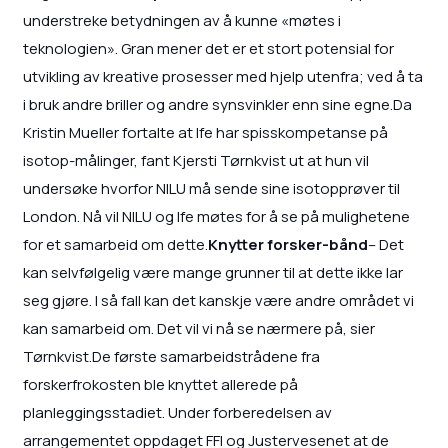
understreke betydningen av å kunne «møtes i
teknologien». Gran mener det er et stort potensial for
utvikling av kreative prosesser med hjelp utenfra; ved å ta
i bruk andre briller og andre synsvinkler enn sine egne.Da
Kristin Mueller fortalte at Ife har spisskompetanse på
isotop-målinger, fant Kjersti Tørnkvist ut at hun vil
undersøke hvorfor NILU må sende sine isotopprøver til
London. Nå vil NILU og Ife møtes for å se på mulighetene
for et samarbeid om dette.
Knytter forsker-bånd
– Det
kan selvfølgelig være mange grunner til at dette ikke lar
seg gjøre. I så fall kan det kanskje være andre området vi
kan samarbeid om. Det vil vi nå se nærmere på, sier
Tørnkvist.De første samarbeidstrådene fra
forskerfrokosten ble knyttet allerede på
planleggingsstadiet. Under forberedelsen av
arrangementet oppdaget FFI og Justervesenet at de