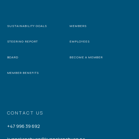
SUSTAINABILITY GOALS
MEMBERS
STEERING REPORT
EMPLOYEES
BOARD
BECOME A MEMBER
MEMBER BENEFITS
CONTACT US
+47 996 39 692