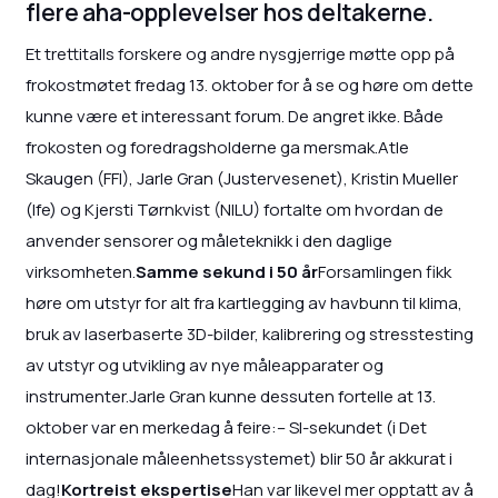
flere aha-opplevelser hos deltakerne.
Et trettitalls forskere og andre nysgjerrige møtte opp på
frokostmøtet fredag 13. oktober for å se og høre om dette
kunne være et interessant forum. De angret ikke. Både
frokosten og foredragsholderne ga mersmak.Atle
Skaugen (FFI), Jarle Gran (Justervesenet), Kristin Mueller
(Ife) og Kjersti Tørnkvist (NILU) fortalte om hvordan de
anvender sensorer og måleteknikk i den daglige
virksomheten.
Samme sekund i 50 år
Forsamlingen fikk
høre om utstyr for alt fra kartlegging av havbunn til klima,
bruk av laserbaserte 3D-bilder, kalibrering og stresstesting
av utstyr og utvikling av nye måleapparater og
instrumenter.Jarle Gran kunne dessuten fortelle at 13.
oktober var en merkedag å feire:– SI-sekundet (i Det
internasjonale måleenhetssystemet) blir 50 år akkurat i
dag!
Kortreist ekspertise
Han var likevel mer opptatt av å