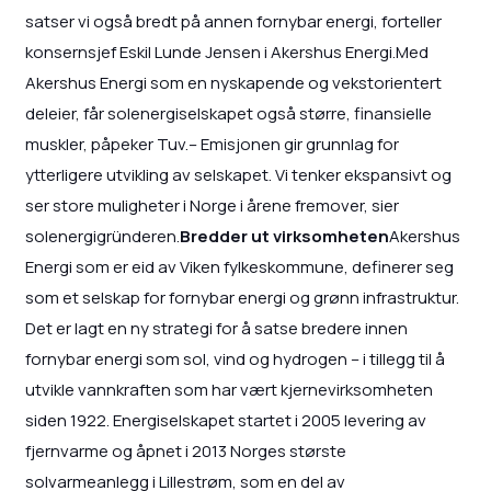
satser vi også bredt på annen fornybar energi, forteller
konsernsjef Eskil Lunde Jensen i Akershus Energi.Med
Akershus Energi som en nyskapende og vekstorientert
deleier, får solenergiselskapet også større, finansielle
muskler, påpeker Tuv.– Emisjonen gir grunnlag for
ytterligere utvikling av selskapet. Vi tenker ekspansivt og
ser store muligheter i Norge i årene fremover, sier
solenergigründeren.
Bredder ut virksomheten
Akershus
Energi som er eid av Viken fylkeskommune, definerer seg
som et selskap for fornybar energi og grønn infrastruktur.
Det er lagt en ny strategi for å satse bredere innen
fornybar energi som sol, vind og hydrogen – i tillegg til å
utvikle vannkraften som har vært kjernevirksomheten
siden 1922. Energiselskapet startet i 2005 levering av
fjernvarme og åpnet i 2013 Norges største
solvarmeanlegg i Lillestrøm, som en del av