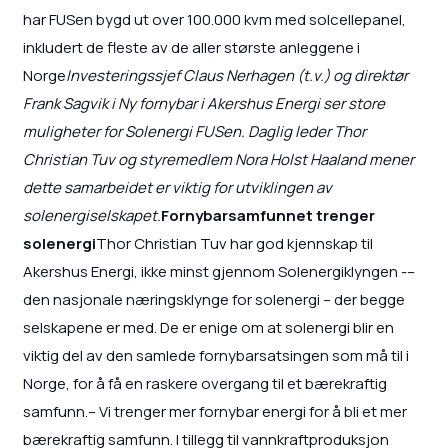
har FUSen bygd ut over 100.000 kvm med solcellepanel,
inkludert de fleste av de aller største anleggene i
Norge
Investeringssjef Claus Nerhagen (t.v.) og direktør
Frank Sagvik i Ny fornybar i Akershus Energi ser store
muligheter for Solenergi FUSen. Daglig leder Thor
Christian Tuv og styremedlem Nora Holst Haaland mener
dette samarbeidet er viktig for utviklingen av
solenergiselskapet.
Fornybarsamfunnet trenger
solenergi
Thor Christian Tuv har god kjennskap til
Akershus Energi, ikke minst gjennom Solenergiklyngen -–
den nasjonale næringsklynge for solenergi – der begge
selskapene er med. De er enige om at solenergi blir en
viktig del av den samlede fornybarsatsingen som må til i
Norge, for å få en raskere overgang til et bærekraftig
samfunn.– Vi trenger mer fornybar energi for å bli et mer
bærekraftig samfunn. I tillegg til vannkraftproduksjon