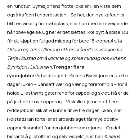
en rundtur i Bymisjonens flotte lokaler. Han viste dem
også kafeen i underetasjen.– Se her, den nye kafeen er
blitt en virkelig fin møteplass, sier han med en sveipende
håndbevegelse.Og her er det slettes ikke dyrt å spise. Du
får du kjøpt en fullgod middag for bare 15 kroner.
Anita
Orlund og Trine Ullereng fikk en stående invitasjon fra
Terje Holstad om å komme og spise middag hos Kirkens
Bymisjon i Lillestrøm.
Trenger flere
ryddejobber
Arbeidslaget til Kirkens Bymisjons er ute to
dager i uken – uansett vær og vær og føreforhold – for å
holde Lillestrøms gater rene for søppel og skrot. Nå er de
på jakt etter nye oppdrag.– Vi skulle gjerne hatt flere
ryddejobber, slik at vi kunne drive tre dager i uken, sier
Holstad.Han forteller at arbeidslaget får mye positiv
oppmerksomhet for den jobben som gjøres.– Og det
bidrar til å gi stolthet og selvrespekt, sier han.
Kirkens