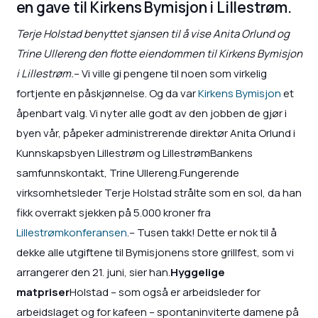
en gave til Kirkens Bymisjon i Lillestrøm.
Terje Holstad benyttet sjansen til å vise Anita Orlund og
Trine Ullereng den flotte eiendommen til Kirkens Bymisjon
i Lillestrøm.
– Vi ville gi pengene til noen som virkelig
fortjente en påskjønnelse. Og da var
Kirkens Bymisjon
et
åpenbart valg. Vi nyter alle godt av den jobben de gjør i
byen vår, påpeker administrerende direktør Anita Orlund i
Kunnskapsbyen Lillestrøm og LillestrømBankens
samfunnskontakt, Trine Ullereng.Fungerende
virksomhetsleder Terje Holstad strålte som en sol, da han
fikk overrakt sjekken på 5.000 kroner fra
Lillestrømkonferansen
.– Tusen takk! Dette er nok til å
dekke alle utgiftene til Bymisjonens store grillfest, som vi
arrangerer den 21. juni, sier han.
Hyggelige
matpriser
Holstad – som også er arbeidsleder for
arbeidslaget og for kafeen – spontaninviterte damene på