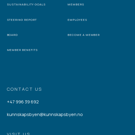
SUSTAINABILITY GOALS
MEMBERS
STEERING REPORT
EMPLOYEES
BOARD
BECOME A MEMBER
MEMBER BENEFITS
CONTACT US
+47 996 39 692
kunnskapsbyen@kunnskapsbyen.no
VISIT US