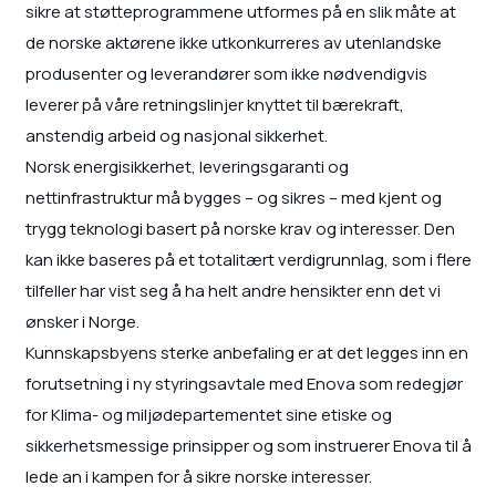
sikre at støtteprogrammene utformes på en slik måte at
de norske aktørene ikke utkonkurreres av utenlandske
produsenter og leverandører som ikke nødvendigvis
leverer på våre retningslinjer knyttet til bærekraft,
anstendig arbeid og nasjonal sikkerhet.
Norsk energisikkerhet, leveringsgaranti og
nettinfrastruktur må bygges – og sikres – med kjent og
trygg teknologi basert på norske krav og interesser. Den
kan ikke baseres på et totalitært verdigrunnlag, som i flere
tilfeller har vist seg å ha helt andre hensikter enn det vi
ønsker i Norge.
Kunnskapsbyens sterke anbefaling er at det legges inn en
forutsetning i ny styringsavtale med Enova som redegjør
for Klima- og miljødepartementet sine etiske og
sikkerhetsmessige prinsipper og som instruerer Enova til å
lede an i kampen for å sikre norske interesser.