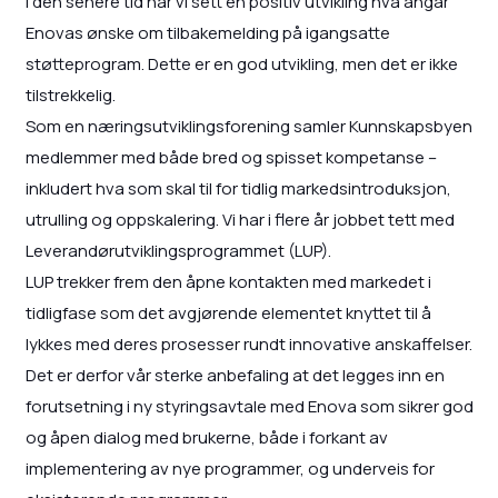
I den senere tid har vi sett en positiv utvikling hva angår
Enovas ønske om tilbakemelding på igangsatte
støtteprogram. Dette er en god utvikling, men det er ikke
tilstrekkelig.
Som en næringsutviklingsforening samler Kunnskapsbyen
medlemmer med både bred og spisset kompetanse –
inkludert hva som skal til for tidlig markedsintroduksjon,
utrulling og oppskalering. Vi har i flere år jobbet tett med
Leverandørutviklingsprogrammet (LUP).
LUP trekker frem den åpne kontakten med markedet i
tidligfase som det avgjørende elementet knyttet til å
lykkes med deres prosesser rundt innovative anskaffelser.
Det er derfor vår sterke anbefaling at det legges inn en
forutsetning i ny styringsavtale med Enova som sikrer god
og åpen dialog med brukerne, både i forkant av
implementering av nye programmer, og underveis for