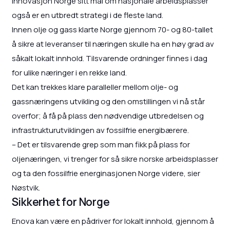
Innovasjon Norge sitt mål om nasjonale arbeidsplasser
også er en utbredt strategi i de fleste land.
Innen olje og gass klarte Norge gjennom 70- og 80-tallet
å sikre at leveranser til næringen skulle ha en høy grad av
såkalt lokalt innhold. Tilsvarende ordninger finnes i dag
for ulike næringer i en rekke land.
Det kan trekkes klare paralleller mellom olje- og
gassnæringens utvikling og den omstillingen vi nå står
overfor; å få på plass den nødvendige utbredelsen og
infrastrukturutviklingen av fossilfrie energibærere.
– Det er tilsvarende grep som man fikk på plass for
oljenæringen, vi trenger for så sikre norske arbeidsplasser
og ta den fossilfrie energinasjonen Norge videre, sier
Nøstvik.
Sikkerhet for Norge
Enova kan være en pådriver for lokalt innhold, gjennom å