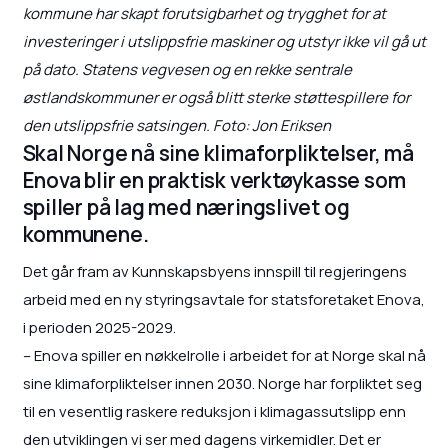
kommune har skapt forutsigbarhet og trygghet for at
investeringer i utslippsfrie maskiner og utstyr ikke vil gå ut
på dato. Statens vegvesen og en rekke sentrale
østlandskommuner er også blitt sterke støttespillere for
den utslippsfrie satsingen. Foto: Jon Eriksen
Skal Norge nå sine klimaforpliktelser, må
Enova blir en praktisk verktøykasse som
spiller på lag med næringslivet og
kommunene.
Det går fram av Kunnskapsbyens innspill til regjeringens
arbeid med en ny styringsavtale for statsforetaket Enova,
i perioden 2025-2029.
– Enova spiller en nøkkelrolle i arbeidet for at Norge skal nå
sine klimaforpliktelser innen 2030. Norge har forpliktet seg
til en vesentlig raskere reduksjon i klimagassutslipp enn
den utviklingen vi ser med dagens virkemidler. Det er