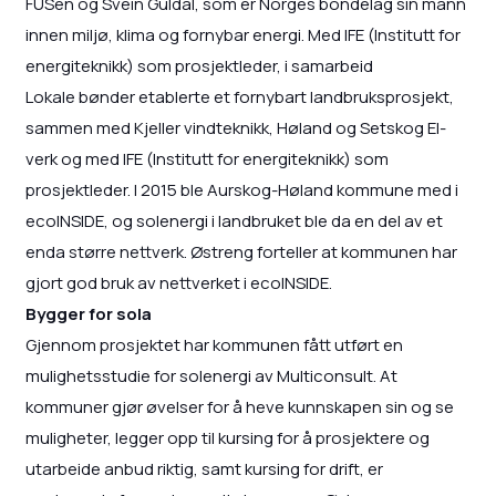
FUSen og Svein Guldal, som er Norges bondelag sin mann
innen miljø, klima og fornybar energi. Med IFE (Institutt for
energiteknikk) som prosjektleder, i samarbeid
Lokale bønder etablerte et fornybart landbruksprosjekt,
sammen med Kjeller vindteknikk, Høland og Setskog El-
verk og med IFE (Institutt for energiteknikk) som
prosjektleder. I 2015 ble Aurskog-Høland kommune med i
ecoINSIDE, og solenergi i landbruket ble da en del av et
enda større nettverk. Østreng forteller at kommunen har
gjort god bruk av nettverket i ecoINSIDE.
Bygger for sola
Gjennom prosjektet har kommunen fått utført en
mulighetsstudie for solenergi av Multiconsult. At
kommuner gjør øvelser for å heve kunnskapen sin og se
muligheter, legger opp til kursing for å prosjektere og
utarbeide anbud riktig, samt kursing for drift, er