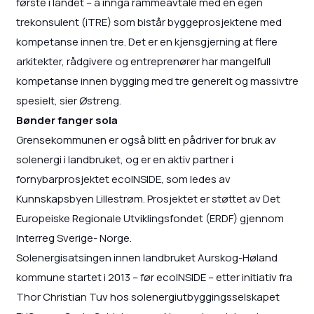
første i landet – å inngå rammeavtale med en egen
trekonsulent (iTRE) som bistår byggeprosjektene med
kompetanse innen tre. Det er en kjensgjerning at flere
arkitekter, rådgivere og entreprenører har mangelfull
kompetanse innen bygging med tre generelt og massivtre
spesielt, sier Østreng.
Bønder fanger sola
Grensekommunen er også blitt en pådriver for bruk av
solenergi i landbruket, og er en aktiv partner i
fornybarprosjektet ecoINSIDE, som ledes av
Kunnskapsbyen Lillestrøm. Prosjektet er støttet av Det
Europeiske Regionale Utviklingsfondet (ERDF) gjennom
Interreg Sverige- Norge.
Solenergisatsingen innen landbruket Aurskog-Høland
kommune startet i 2013 – før ecoINSIDE – etter initiativ fra
Thor Christian Tuv hos solenergiutbyggingsselskapet