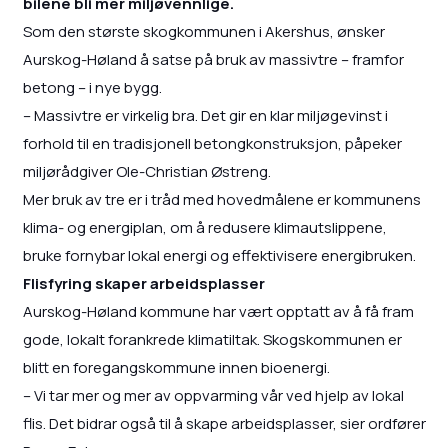
bilene bli mer miljøvennlige.
Som den største skogkommunen i Akershus, ønsker
Aurskog-Høland å satse på bruk av massivtre – framfor
betong – i nye bygg.
– Massivtre er virkelig bra. Det gir en klar miljøgevinst i
forhold til en tradisjonell betongkonstruksjon, påpeker
miljørådgiver Ole-Christian Østreng.
Mer bruk av tre er i tråd med hovedmålene er kommunens
klima- og energiplan, om å redusere klimautslippene,
bruke fornybar lokal energi og effektivisere energibruken.
Flisfyring skaper arbeidsplasser
Aurskog-Høland kommune har vært opptatt av å få fram
gode, lokalt forankrede klimatiltak. Skogskommunen er
blitt en foregangskommune innen bioenergi.
– Vi tar mer og mer av oppvarming vår ved hjelp av lokal
flis. Det bidrar også til å skape arbeidsplasser, sier ordfører