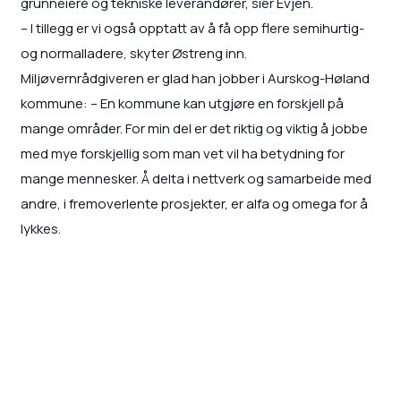
grunneiere og tekniske leverandører, sier Evjen.
– I tillegg er vi også opptatt av å få opp flere semihurtig-
og normalladere, skyter Østreng inn.
Miljøvernrådgiveren er glad han jobber i Aurskog-Høland
kommune: – En kommune kan utgjøre en forskjell på
mange områder. For min del er det riktig og viktig å jobbe
med mye forskjellig som man vet vil ha betydning for
mange mennesker. Å delta i nettverk og samarbeide med
andre, i fremoverlente prosjekter, er alfa og omega for å
lykkes.