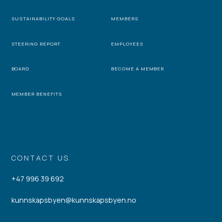
SUSTAINABILITY GOALS
MEMBERS
STEERING REPORT
EMPLOYEES
BOARD
BECOME A MEMBER
MEMBER BENEFITS
CONTACT US
+47 996 39 692
kunnskapsbyen@kunnskapsbyen.no