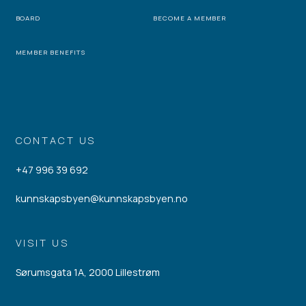
BOARD
BECOME A MEMBER
MEMBER BENEFITS
CONTACT US
+47 996 39 692
kunnskapsbyen@kunnskapsbyen.no
VISIT US
Sørumsgata 1A, 2000 Lillestrøm