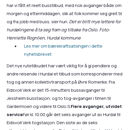
har vi fått et reelt busstilbud, med nok avganger både om
morgen og ettermiddagen, slik at folk kommer seg greit til
og fra jobb med buss, sier hun.
Det er blitt mye lettere for
hurdølingene å ta seg fram og tilbake fra Oslo. Foto:
Henriette Rognlien, Hurdal kommune
Les mer om bærekraftsatsingen i dette
nyhetsbrevet
Det nye rutetilbudet har vært viktig for å gi pendlere og
andre reisende i Hurdal et tilbud som korresponderer med
tog og annen kollektivtransport på Øvre Romerike. Fra
Eidsvoll Verk er det 15-minutters bussavganger til
Jessheim busstasjon, og to tog-avganger i timen til
Gardermoen og videre til Oslo S.
Flere avganger, utvidet
service
Før kl. 10.00 går det seks avganger ut av Hurdal til
Eidsvoll Verk togstasjon. Den siste av de seks