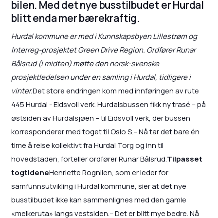
bilen. Med det nye busstilbudet er Hurdal
blitt enda mer bærekraftig.
Hurdal kommune er med i Kunnskapsbyen Lillestrøm og
Interreg-prosjektet Green Drive Region. Ordfører Runar
Bålsrud (i midten) møtte den norsk-svenske
prosjektledelsen under en samling i Hurdal, tidligere i
vinter.
Det store endringen kom med innføringen av rute
445 Hurdal - Eidsvoll verk. Hurdalsbussen fikk ny trasé – på
østsiden av Hurdalsjøen – til Eidsvoll verk, der bussen
korresponderer med toget til Oslo S.– Nå tar det bare én
time å reise kollektivt fra Hurdal Torg og inn til
hovedstaden, forteller ordfører Runar Bålsrud.
Tilpasset
togtidene
Henriette Rognlien, som er leder for
samfunnsutvikling i Hurdal kommune, sier at det nye
busstilbudet ikke kan sammenlignes med den gamle
«melkeruta» langs vestsiden.– Det er blitt mye bedre. Nå