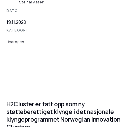
Steinar Aasen
DATO
19.11.2020
KATEGORI
Hydrogen
H2Cluster er tatt opp som ny
støtteberettiget klynge i det nasjonale
klyngeprogrammet Norwegian Innovation
Clusters.