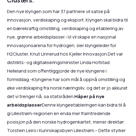
Den nye klyngen som har 37 partnere vil satse på
innovasjon, verdiskaping og eksport. Klyngen skal bidra til
en bærekraftig omstilling, verdiskaping og etablering av
nye, grønne arbeidsplasser.–Vi vil skape en nasjonal
innovasjonsarena for hydrogen, sier klyngeleder for
H2Cluster, Knut Linnerud hos Kjeller Innovasjon.Det var
distrikts- og digitaliseringsminister Linda Hofstad
Helleland som offentliggjorde de nye klyngene i
formiddag.–Klyngene har som mål å oppnå omstilling og
øke verdiskaping fra norsk næringsliv, og det er jo akkurat
det vi trenger nå, sa statsråden.
Håper på nye
arbeidsplasser
Denne klyngeetableringen kan bidra til å
gi Lillestrøm-regionen en enda mer framtredende
posisjon på den norske hydrogenkartet, mener direktør
Torstein Leiro i Kunnskapsbyen Lillestrøm.– Dette styrker