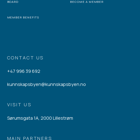
BOARD
BECOME A MEMBER
MEMBER BENEFITS
CONTACT US
+47 996 39 692
kunnskapsbyen@kunnskapsbyen.no
VISIT US
Sørumsgata 1A, 2000 Lillestrøm
MAIN PARTNERS