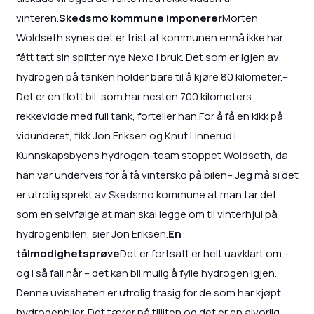
vinteren.
Skedsmo kommune imponerer
Morten
Woldseth synes det er trist at kommunen ennå ikke har
fått tatt sin splitter nye Nexo i bruk. Det som er igjen av
hydrogen på tanken holder bare til å kjøre 80 kilometer.–
Det er en flott bil, som har nesten 700 kilometers
rekkevidde med full tank, forteller han.For å få en kikk på
vidunderet, fikk Jon Eriksen og Knut Linnerud i
Kunnskapsbyens hydrogen-team stoppet Woldseth, da
han var underveis for å få vintersko på bilen– Jeg må si det
er utrolig sprekt av Skedsmo kommune at man tar det
som en selvfølge at man skal legge om til vinterhjul på
hydrogenbilen, sier Jon Eriksen.
En
tålmodighetsprøve
Det er fortsatt er helt uavklart om –
og i så fall når – det kan bli mulig å fylle hydrogen igjen.
Denne uvissheten er utrolig trasig for de som har kjøpt
hydrogenbiler. Det tærer på tilliten og det er en alvorlig