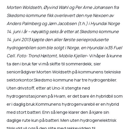
Morten Woldseth, Øyvind Wahl og Per Arne Johansen fra
Skedsmo kommune fikk overlevert den nye Nexoen av
Anders Palmberg og Jørn Jacobsen (t.h.) i Hyundai Norge
14. juni i år – nøyaktig seks år etter at Skedsmo kommune
14. juni 2013 kjøpte den aller første serieproduserte
hydrogenbilen som ble solgt i Norge, en Hyundai ix35 Fuel
Cell. Foto: Trond Høitomt, Mobile Kjeller
– Vi håper å kunne
ta den i bruk før vi må skifte til sommerdekk, sier
seniorrådgiver Morten Woldseth på kommunens tekniske
sektorkontor.Skedsmo kommune har tre hydrogenbiler.
Uten drivstoff, etter at Uno-X stengte ned
hydrogenstasjonen på Hvam, er det bare én hybridbil som
er i daglig bruk.Kommunens hydrogenvarebil er en hybrid
med stort batteri. Enn så lenge klarer den å kjøre sin
daglige rute kun på batteri. Men uten hydrogenelektrisk
tilskudd vil også den slite med rekkevidden til