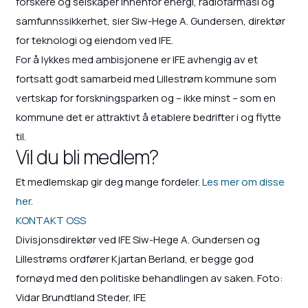
forskere og selskaper innenfor energi, radiofarmasi og
samfunnssikkerhet, sier Siw-Hege A. Gundersen, direktør
for teknologi og eiendom ved IFE.
For å lykkes med ambisjonene er IFE avhengig av et
fortsatt godt samarbeid med Lillestrøm kommune som
vertskap for forskningsparken og – ikke minst – som en
kommune det er attraktivt å etablere bedrifter i og flytte
til.
Vil du bli medlem?
Et medlemskap gir deg mange fordeler.
Les mer om disse
her
.
KONTAKT OSS
Divisjonsdirektør ved IFE Siw-Hege A. Gundersen og
Lillestrøms ordfører Kjartan Berland, er begge god
fornøyd med den politiske behandlingen av saken. Foto:
Vidar Brundtland Steder, IFE