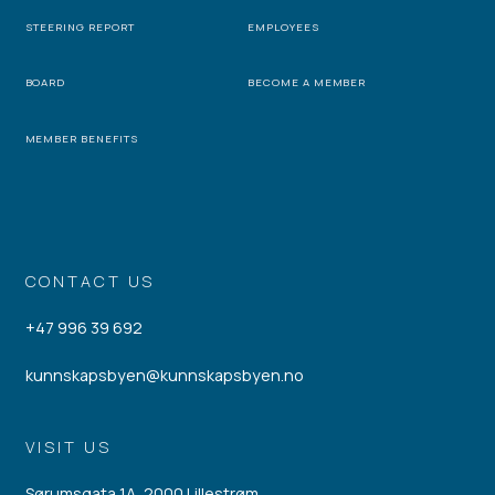
STEERING REPORT
EMPLOYEES
BOARD
BECOME A MEMBER
MEMBER BENEFITS
CONTACT US
+47 996 39 692
kunnskapsbyen@kunnskapsbyen.no
VISIT US
Sørumsgata 1A, 2000 Lillestrøm