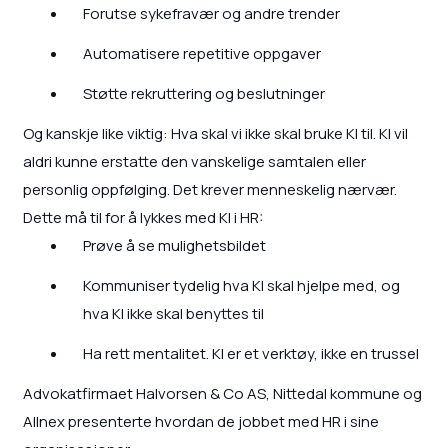
Forutse sykefravær og andre trender
Automatisere repetitive oppgaver
Støtte rekruttering og beslutninger
Og kanskje like viktig: Hva skal vi ikke skal bruke KI til. KI vil
aldri kunne erstatte den vanskelige samtalen eller
personlig oppfølging. Det krever menneskelig nærvær.
Dette må til for å lykkes med KI i HR:
Prøve å se mulighetsbildet
Kommuniser tydelig hva KI skal hjelpe med, og
hva KI ikke skal benyttes til
Ha rett mentalitet. KI er et verktøy, ikke en trussel
Advokatfirmaet Halvorsen & Co AS, Nittedal kommune og
Allnex presenterte hvordan de jobbet med HR i sine