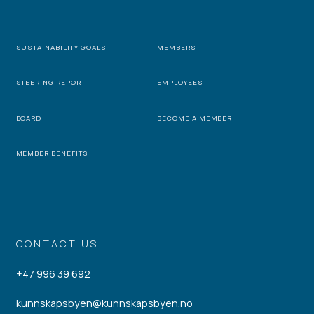
SUSTAINABILITY GOALS
MEMBERS
STEERING REPORT
EMPLOYEES
BOARD
BECOME A MEMBER
MEMBER BENEFITS
CONTACT US
+47 996 39 692
kunnskapsbyen@kunnskapsbyen.no