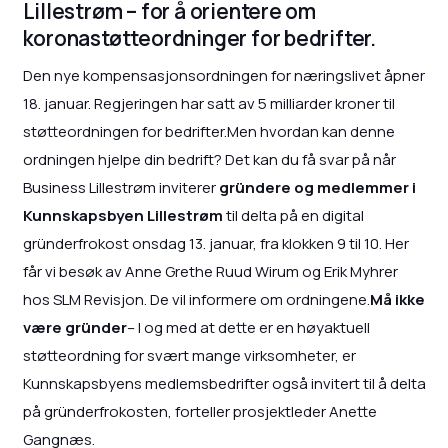
Lillestrøm – for å orientere om
koronastøtteordninger for bedrifter.
Den nye kompensasjonsordningen for næringslivet åpner
18. januar. Regjeringen har satt av 5 milliarder kroner til
støtteordningen for bedrifter.Men hvordan kan denne
ordningen hjelpe din bedrift? Det kan du få svar på når
Business Lillestrøm inviterer
gründere og medlemmer i
Kunnskapsbyen Lillestrøm
til delta på en digital
gründerfrokost onsdag 13. januar, fra klokken 9 til 10. Her
får vi besøk av Anne Grethe Ruud Wirum og Erik Myhrer
hos SLM Revisjon. De vil informere om ordningene.
Må ikke
være gründer
– I og med at dette er en høyaktuell
støtteordning for svært mange virksomheter, er
Kunnskapsbyens medlemsbedrifter også invitert til å delta
på gründerfrokosten, forteller prosjektleder Anette
Gangnæs.