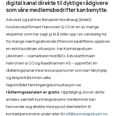
digital kanal direkte til dyktige rådgivere
som våre medlemsbedrifter kan benytte.
Advokat og partner Benjamin Nordhaug (bildet)
hosAdvokatfirmaet Halvorsen & CO er en av mange
eksperter som har sagt ja til å stille opp i en vanskelig tid
for mange næringsdrivende.Ettersom bedriftene opplever
en ekstraordinær situasjon, har Kunnskapsbyen
Lillestrøm – i samarbeid med BDO, Advokatfirmaet
Halvorsen & CO og Raadmannen AS – opprettet en
rådføringskanal med ressurspersoner som kan tilbyhjelp
og ekspertråd innen ulike
fagområder.Førstegangskonsultasjon via
rådføringskanalen er gratis
. Oppfølging utover dette
avtales særskilt.Kunnskapsbyens medlemmer kan
henvende seg direkte med epost ellertelefon til
kontaktpersonene under eller til
rolf@kunnskapsbyen.no
.