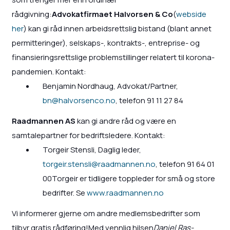
rådgivning:
Advokatfirmaet Halvorsen & Co
(
webside
her
) kan gi råd innen arbeidsrettslig bistand (blant annet
permitteringer), selskaps-, kontrakts-, entreprise- og
finansieringsrettslige problemstillinger relatert til korona-
pandemien. Kontakt:
Benjamin Nordhaug, Advokat/Partner,
bn@halvorsenco.no
, telefon 91 11 27 84
Raadmannen AS
kan gi andre råd og være en
samtalepartner for bedriftsledere. Kontakt:
Torgeir Stensli, Daglig leder,
torgeir.stensli@raadmannen.no
, telefon 91 64 01
00Torgeir er tidligere toppleder for små og store
bedrifter. Se
www.raadmannen.no
Vi informerer gjerne om andre medlemsbedrifter som
tilbyr gratis rådføring!Med vennlig hilsen
Daniel Ras-