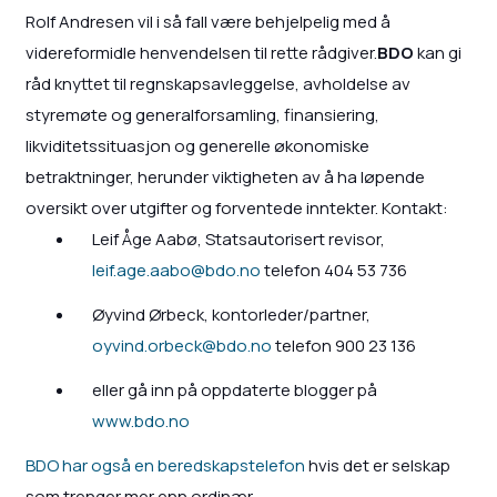
Rolf Andresen vil i så fall være behjelpelig med å
videreformidle henvendelsen til rette rådgiver.
BDO
kan gi
råd knyttet til regnskapsavleggelse, avholdelse av
styremøte og generalforsamling, finansiering,
likviditetssituasjon og generelle økonomiske
betraktninger, herunder viktigheten av å ha løpende
oversikt over utgifter og forventede inntekter. Kontakt:
Leif Åge Aabø, Statsautorisert revisor,
leif.age.aabo@bdo.no
telefon 404 53 736
Øyvind Ørbeck, kontorleder/partner,
oyvind.orbeck@bdo.no
telefon 900 23 136
eller gå inn på oppdaterte blogger på
www.bdo.no
BDO har også en beredskapstelefon
hvis det er selskap
som trenger mer enn ordinær