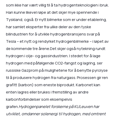
som ikke har vært villig til å ta hydrogenteknologien i bruk.
Han kunne likevel røpe at det skjer mye spennende i
Tyskland, også. Er nytt bilmerke som er under etablering,
har samlet eksperter fra ulike deler av den tyske
bilindustrien for å utvikle hydrogenbransjens svar på
Tesla – et nytt og rendyrket hydrogenbilmerke – i løpet av
de kommende tre årene.Det skjer også nytekning rundt
hydrogen i olje- og gassindustrien. I stedet for å lage
hydrogen med påfølgende CO2-fangst og lagring, ser
russiske Gazprom på mulighetene for å benytte pyrolyse
til å produsere hydrogen fra naturgass. Prosessen gir ren
grafitt (karbon) som eneste biprodukt. Karbonet kan
enten lagres eller brukes i fremstilling av andre
karbonforbindelser som eksempelvis
grafen.
Hydrogenpanelet forskerne på KULeuven har
utviklet, omdanner solenergi til hydrogen, med omtrent