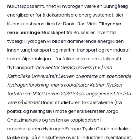
nullutslippssamfunnet vil hydrogen være en uunngåelig
energibærer for å dekarbonisere energisystemet, sier
Kunnskapsbyens direktør Daniel Ras-Vidal.
Tilbyr nye,
rene løsninger
Budskapet fra Brussel er i hvert fall
tydelig; Hydrogen vil bli den dominerende energikilden
innen tungtransport og maritim transport og ren industri
som stålproduksjon – for å ikke snakke om utslippsfri
flytransport.
Vice Rector Gerard Govers (t.v.) ved
Katholieke Universiteit Leuven orienterte om spennende
hydrogenforskning, mens koordinator Katrien Rycken
fortalte om NGO Leuven 2030 lokale engasjement for å ta
vare på klimaet.
Under studieturen fikk deltakerne (fra
politikk og næringsliv) møte generalsekretær Jorgo
Chatzimarkakis og resten av toppledelsen i
organisasjonen Hydrogen Europe.Tyske Chatzimarkakis
la ikke skjul på sin skuffelse over bilindustrien i hjemlandet,