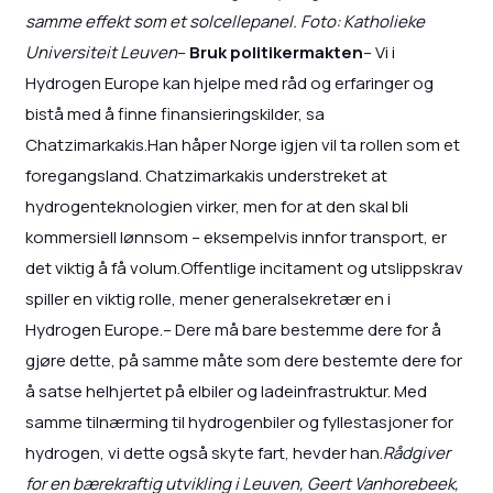
samme effekt som et solcellepanel. Foto: Katholieke
Universiteit Leuven
–
Bruk politikermakten
– Vi i
Hydrogen Europe kan hjelpe med råd og erfaringer og
bistå med å finne finansieringskilder, sa
Chatzimarkakis.Han håper Norge igjen vil ta rollen som et
foregangsland. Chatzimarkakis understreket at
hydrogenteknologien virker, men for at den skal bli
kommersiell lønnsom – eksempelvis innfor transport, er
det viktig å få volum.Offentlige incitament og utslippskrav
spiller en viktig rolle, mener generalsekretær en i
Hydrogen Europe.– Dere må bare bestemme dere for å
gjøre dette, på samme måte som dere bestemte dere for
å satse helhjertet på elbiler og ladeinfrastruktur. Med
samme tilnærming til hydrogenbiler og fyllestasjoner for
hydrogen, vi dette også skyte fart, hevder han.
Rådgiver
for en bærekraftig utvikling i Leuven, Geert Vanhorebeek,